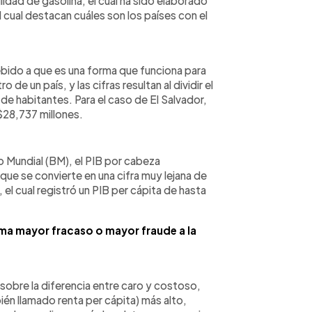
lidad de gasolina, el cual ha sido elaborado
l cual destacan cuáles son los países con el
ebido a que es una forma que funciona para
 de un país, y las cifras resultan al dividir el
de habitantes. Para el caso de El Salvador,
$28,737 millones.
o Mundial (BM), el PIB por cabeza
ue se convierte en una cifra muy lejana de
l cual registró un PIB per cápita de hasta
ama mayor fracaso o mayor fraude a la
sobre la diferencia entre caro y costoso,
én llamado renta per cápita) más alto,