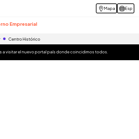
Mapa
Esp
rno Empresarial
r
Centro Histórico
os a visitar el nuevo portal país donde coincidimos todos.