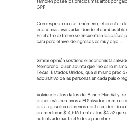
también posee los precios más altos por galó
GPP.
Con respecto a ese fenómeno, el director de 
economías avanzadas donde el combustible es
En el otro extremo se encuentran los países p
cara pero el nivel de ingresos es muy bajo”.
Similar opinión sostiene el economista salvad
Membreño, quien apunta que “no es lo mismo 
Texas, Estados Unidos, que el mismo precio en
adquisitivo de las personas en cada país o re
Volviendo a los datos del Banco Mundial y de G
países más cercanos a El Salvador, como el 
país la gasolina es menos costosa, debido a 
promediaron $14,516 frente a los $4.32 que p
actualizado hasta el 5 de septiembre.