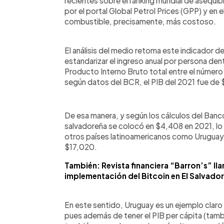
recientes sobre el ránking mundial de asequibi
por el portal Global Petrol Prices (GPP) y en e
combustible, precisamente, más costoso.
El análisis del medio retoma este indicador d
estandarizar el ingreso anual por persona dentro
Producto Interno Bruto total entre el número 
según datos del BCR, el PIB del 2021 fue de 
De esa manera, y según los cálculos del Banc
salvadoreña se colocó en $4,408 en 2021, lo q
otros países latinoamericanos como Uruguay, e
$17,020.
También: Revista financiera “Barron’s” ll
implementación del Bitcoin en El Salvador
En este sentido, Uruguay es un ejemplo claro 
pues además de tener el PIB per cápita (tambi