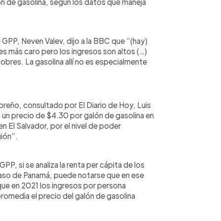
n de gasolina, según los datos que maneja
GPP, Neven Valev, dijo a la BBC que “(hay)
 más caro pero los ingresos son altos (…)
obres. La gasolina allí no es especialmente
oreño, consultado por El Diario de Hoy, Luis
un precio de $4.30 por galón de gasolina en
 El Salvador, por el nivel de poder
gión”.
PP, si se analiza la renta per cápita de los
caso de Panamá, puede notarse que en ese
que en 2021 los ingresos por persona
romedia el precio del galón de gasolina