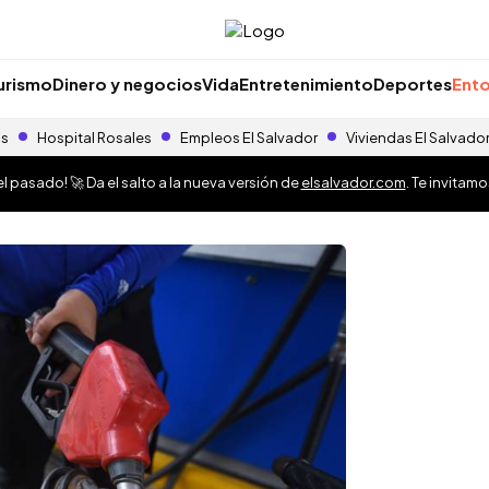
urismo
Dinero y negocios
Vida
Entretenimiento
Deportes
Ento
as
Hospital Rosales
Empleos El Salvador
Viviendas El Salvado
 pasado! 🚀 Da el salto a la nueva versión de
elsalvador.com
. Te invitam