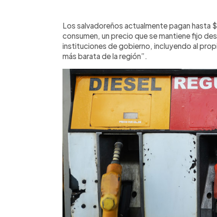
0:00
Facebook
Twitter
►
Escuchar artículo
Los salvadoreños actualmente pagan hasta $4
consumen, un precio que se mantiene fijo de
instituciones de gobierno, incluyendo al prop
más barata de la región”.