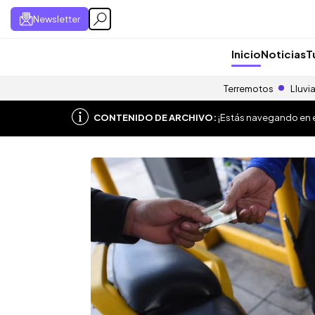
Newsletter
Inicio
Noticias
T
Terremotos
Lluvi
CONTENIDO DE ARCHIVO:
¡Estás navegando en el