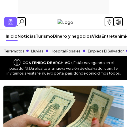
Inicio
Noticias
Turismo
Dinero y negocios
Vida
Entretenim
Terremotos
Lluvias
Hospital Rosales
Empleos El Salvador
CONTENIDO DE ARCHIVO:
¡Estás navegando en el
pasado! 🚀 Da el salto a la nueva versión de
elsalvador.com
. Te
invitamos a visitar el nuevo portal país donde coincidimos todos.