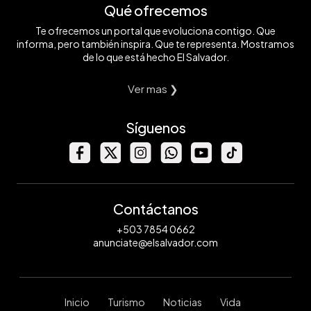
Qué ofrecemos
Te ofrecemos un portal que evoluciona contigo. Que
informa, pero también inspira. Que te representa. Mostramos
de lo que está hecho El Salvador.
Ver mas ❯
Síguenos
Contáctanos
+503 7854 0662
anunciate@elsalvador.com
Inicio
Turismo
Noticias
Vida