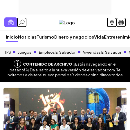
Inicio
Noticias
Turismo
Dinero y negocios
Vida
Entretenim
TPS
Juegos
Empleos El Salvador
Viviendas El Salvador
CONTENIDO DE ARCHIVO:
¡Estás navegando en el
pasado! 🚀 Da el salto a la nueva versión de
elsalvador.com
. Te
invitamos a visitar el nuevo portal país donde coincidimos todos.