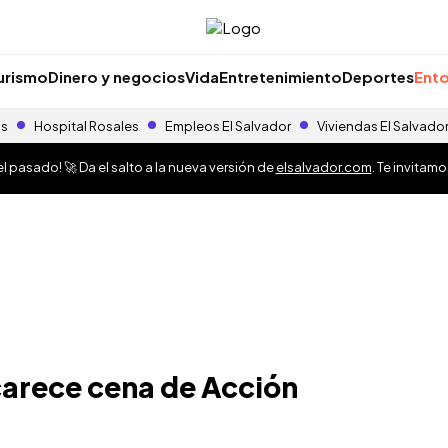
urismo
Dinero y negocios
Vida
Entretenimiento
Deportes
Ento
as
Hospital Rosales
Empleos El Salvador
Viviendas El Salvado
 pasado! 🚀 Da el salto a la nueva versión de
elsalvador.com
. Te invitam
carece cena de Acción