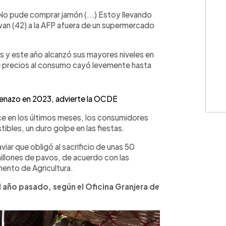
o pude comprar jamón (...) Estoy llevando
Swan (42) a la AFP afuera de un supermercado
os y este año alcanzó sus mayores niveles en
de precios al consumo cayó levemente hasta
renazo en 2023, advierte la OCDE
e en los últimos meses, los consumidores
ibles, un duro golpe en las fiestas.
iar que obligó al sacrificio de unas 50
millones de pavos, de acuerdo con las
ento de Agricultura.
l año pasado, según el Oficina Granjera de