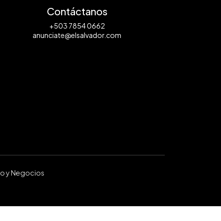
Contáctanos
+503 7854 0662
anunciate@elsalvador.com
ro y Negocios