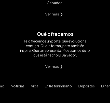
Salvador.
Ver mas ❯
Qué ofrecemos
Te ofrecemos un portal que evoluciona
contigo. Que informa, pero también
inspira. Que te representa. Mostramos de lo
que está hecho El Salvador.
Ver mas ❯
smo
Noticias
Vida
Entretenimiento
Deportes
Dine