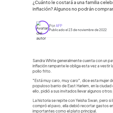
¿Cuánto le costará a una familia celeb
inflación? Algunos no podrán comprar
Por
AFP
Publicado el 23 de noviembre de 2022
0:00
Facebook
Twitter
►
Escuchar artículo
Sandra White generalmente cuenta con un pavo
inflación rampante le obliga esta vez a vestir l
pollo frito.
"Está muy caro, muy caro", dice esta mujer de
populoso barrio de East Harlem, en la ciudad
ello, pidió a sus invitados llevar algunos otros
La historia se repite con Yeisha Swan, pero si
compró el pavo, ella debió recortar gastos e
importantes como el plato principal.