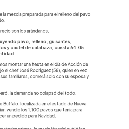
e la mezcla preparada para el relleno del pavo
do.
 precio son los arándanos.
uyendo pavo, relleno, guisantes,
los y pastel de calabaza, cuesta 64.05
ntidad.
os montar una fiesta en el día de Acción de
jo el chef José Rodríguez (58), quien en vez
 sus familiares, comerá solo con su esposa y
sparó, la demanda no colapsó del todo.
de Buffalo, localizada en el estado de Nueva
aviar, vendió los 1,100 pavos que tenía para
cer un pedido para Navidad.
aterias primas, la granja Wendel subió los