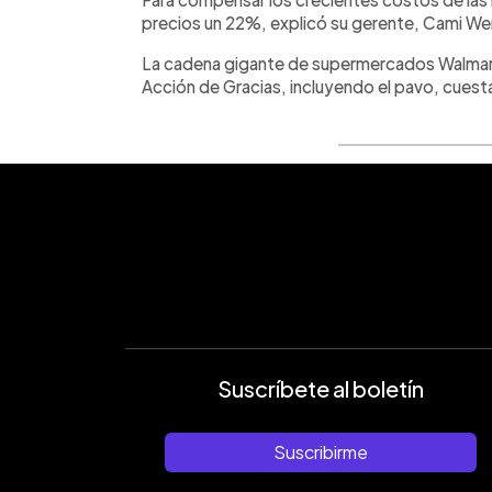
precios un 22%, explicó su gerente, Cami We
La cadena gigante de supermercados Walmart f
Acción de Gracias, incluyendo el pavo, cuest
Suscríbete al boletín
Suscribirme