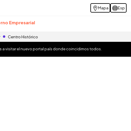
Mapa
Esp
rno Empresarial
r
Centro Histórico
os a visitar el nuevo portal país donde coincidimos todos.