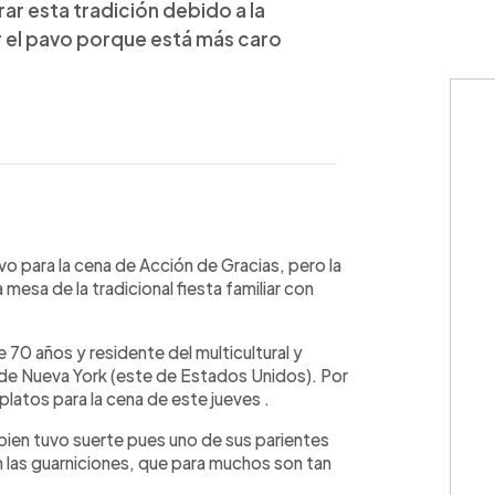
rar esta tradición debido a la
 el pavo porque está más caro
WhatsApp
Copiar link
 para la cena de Acción de Gracias, pero la
a mesa de la tradicional fiesta familiar con
 70 años y residente del multicultural y
 de Nueva York (este de Estados Unidos). Por
 platos para la cena de este jueves .
 bien tuvo suerte pues uno de sus parientes
n las guarniciones, que para muchos son tan