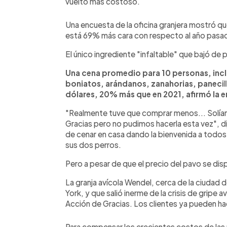
vuelto más costoso.
Una encuesta de la oficina granjera mostró qu
está 69% más cara con respecto al año pasa
El único ingrediente "infaltable" que bajó de
Una cena promedio para 10 personas, incl
boniatos, arándanos, zanahorias, panecil
dólares, 20% más que en 2021, afirmó la e
"Realmente tuve que comprar menos... Solíam
Gracias pero no pudimos hacerla esta vez", di
de cenar en casa dando la bienvenida a todos
sus dos perros.
Pero a pesar de que el precio del pavo se di
La granja avícola Wendel, cerca de la ciudad 
York, y que salió inerme de la crisis de gripe 
Acción de Gracias. Los clientes ya pueden ha
Para compensar los crecientes costos de las m