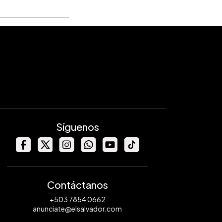
Síguenos
Contáctanos
+503 7854 0662
anunciate@elsalvador.com