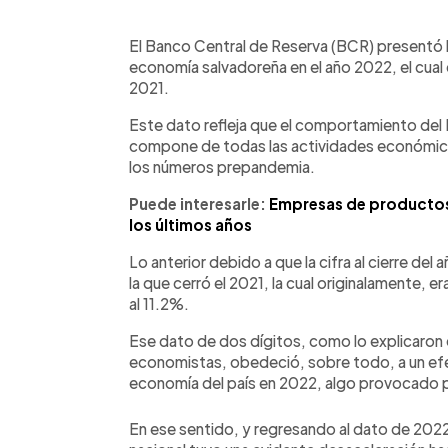
0:00
Facebook
Twitter
►
Escuchar artículo
El Banco Central de Reserva (BCR) presentó lo
economía salvadoreña en el año 2022, el cual 
2021.
Este dato refleja que el comportamiento del 
compone de todas las actividades económicas 
los números prepandemia.
Puede interesarle:
Empresas de productos f
los últimos años
Lo anterior debido a que la cifra al cierre de
la que cerró el 2021, la cual originalamente, e
al 11.2%.
Ese dato de dos dígitos, como lo explicaron 
economistas, obedeció, sobre todo, a un efec
economía del país en 2022, algo provocado p
En ese sentido, y regresando al dato de 2022,