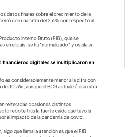
WhatsApp
Copiar link
s datos finales sobre el crecimiento de la
cerró con una cifra del 2.6% con respecto al
Producto Interno Bruto (PIB), que se
en el país, se ha "normalizado" y oscila en
inancieros digitales se multiplicaron en
l año es considerablemente menor a la cifra con
ra del 10.3%, aunque el BCR actualizó esa cifra
en reiteradas ocasiones distintos
to rebote tras la fuerte caída que tuvo la
or el impacto de la pandemia de covid.
 algo que llama la atención es que el PIB