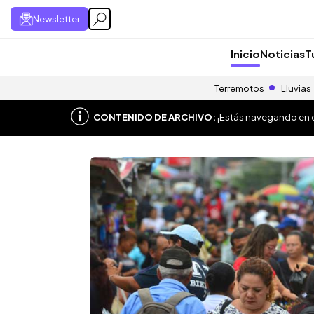
Newsletter
Inicio
Noticias
T
Terremotos
Lluvias
CONTENIDO DE ARCHIVO:
¡Estás navegando en el