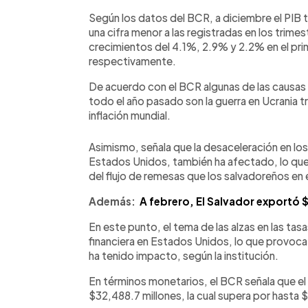
Según los datos del BCR, a diciembre el PIB t
una cifra menor a las registradas en los trime
crecimientos del 4.1%, 2.9% y 2.2% en el pri
respectivamente.
De acuerdo con el BCR algunas de las causas q
todo el año pasado son la guerra en Ucrania tra
inflación mundial.
Asimismo, señala que la desaceleración en l
Estados Unidos, también ha afectado, lo que
del flujo de remesas que los salvadoreños en el
Además:
A febrero, El Salvador exportó 
En este punto, el tema de las alzas en las tas
financiera en Estados Unidos, lo que provoca
ha tenido impacto, según la institución.
En términos monetarios, el BCR señala que el 
$32,488.7 millones, la cual supera por hasta $