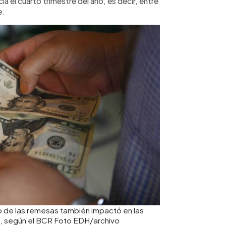
a el cuarto trimestre del año, es decir, entre
e.
o de las remesas también impactó en las
s, según el BCR Foto EDH/archivo