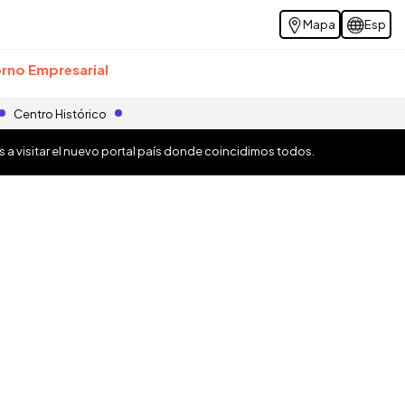
Mapa
Esp
rno Empresarial
Centro Histórico
os a visitar el nuevo portal país donde coincidimos todos.