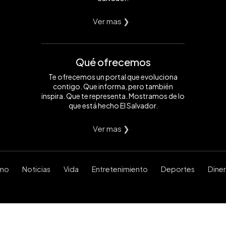
Ver mas ❯
Qué ofrecemos
Te ofrecemos un portal que evoluciona
contigo. Que informa, pero también
inspira. Que te representa. Mostramos de lo
que está hecho El Salvador.
Ver mas ❯
smo
Noticias
Vida
Entretenimiento
Deportes
Dine