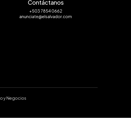
Contáctanos
+503 7854 0662
anunciate@elsalvador.com
ro y Negocios