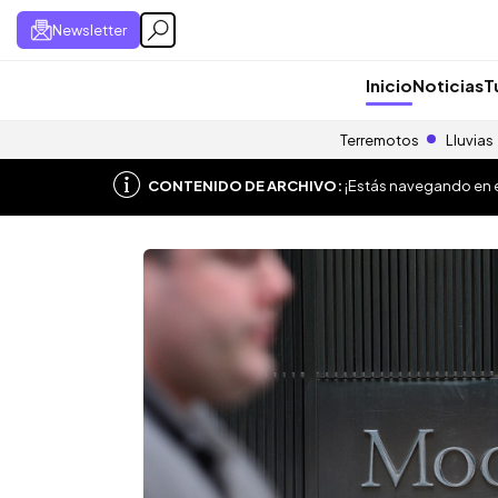
Newsletter
Inicio
Noticias
T
Terremotos
Lluvias
CONTENIDO DE ARCHIVO:
¡Estás navegando en el