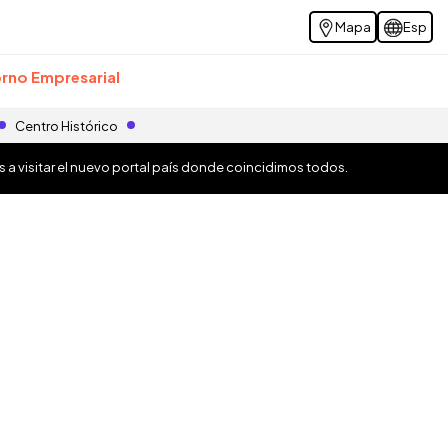
Mapa
Esp
rno Empresarial
Centro Histórico
os a visitar el nuevo portal país donde coincidimos todos.