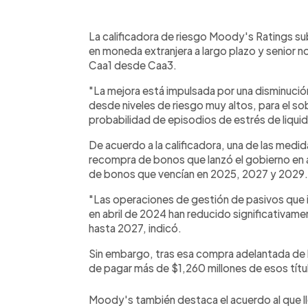
0:00
Facebook
Twitter
►
Escuchar artículo
La calificadora de riesgo Moody's Ratings sub
en moneda extranjera a largo plazo y senior n
Caa1 desde Caa3.
"La mejora está impulsada por una disminución
desde niveles de riesgo muy altos, para el s
probabilidad de episodios de estrés de liqui
De acuerdo a la calificadora, una de las medida
recompra de bonos que lanzó el gobierno en a
de bonos que vencían en 2025, 2027 y 2029.
"Las operaciones de gestión de pasivos que 
en abril de 2024 han reducido significativame
hasta 2027, indicó.
Sin embargo, tras esa compra adelantada de
de pagar más de $1,260 millones de esos títu
Moody's también destaca el acuerdo al que l