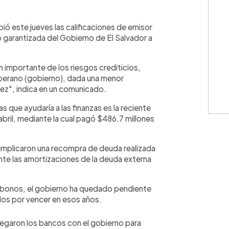
WhatsApp
Copiar link
ió este jueves las calificaciones de emisor
o garantizada del Gobierno de El Salvador a
 importante de los riesgos crediticios,
oberano (gobierno), dada una menor
dez", indica en un comunicado.
s que ayudaría a las finanzas es la reciente
bril, mediante la cual pagó $486.7 millones
implicaron una recompra de deuda realizada
nte las amortizaciones de la deuda externa
 bonos, el gobierno ha quedado pendiente
los por vencer en esos años.
legaron los bancos con el gobierno para