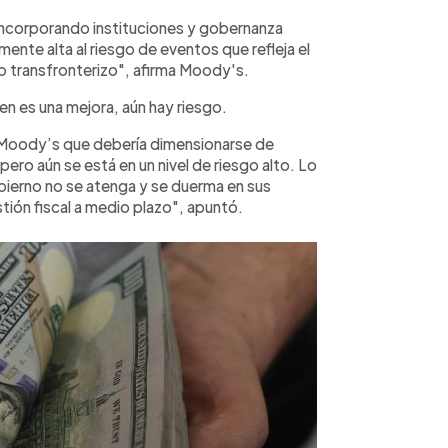
 incorporando instituciones y gobernanza
mente alta al riesgo de eventos que refleja el
to transfronterizo", afirma Moody's.
en es una mejora, aún hay riesgo.
de Moody’s que debería dimensionarse de
ero aún se está en un nivel de riesgo alto. Lo
bierno no se atenga y se duerma en sus
stión fiscal a medio plazo", apuntó.