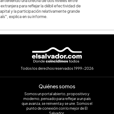
Manteniendo una brecha de dos niveles entre
xtranjera para reflejar la débil efectividad de
 capital y la participación relativamente grande
aís", explica en su informe.
Todos los derechos reservados 1999-2026
Quiénes somos
Somos un portal abierto, propositivo y
moderno, pensado para reflejar a un país
que avanza, se reinventa y se une. Somos el
punto de conexión con lo mejor de El
Salvador.