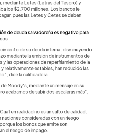
a, mediante Letes (Letras del Tesoro) y
aba los $2,700 millones. Los bancos le
pagar, pues las Letes y Cetes se deben
ión de deuda salvadoreña es negativo para
cos
encimiento de su deuda interna, disminuyendo
zo mediante la emisión de instrumentos de
 y las operaciones de reperfilamiento de la
 y relativamente estables, han reducido las
", dice la calificadora.
io de Moody's, mediante un mensaje en su
 pero acabamos de subir dos escaleras más",
 Caa1 en realidad no es un salto de calidad,
e naciones consideradas con un riesgo
na porque los bonos que emite son
an el riesgo de impago.