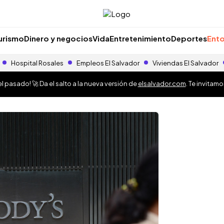
urismo
Dinero y negocios
Vida
Entretenimiento
Deportes
Ento
Hospital Rosales
Empleos El Salvador
Viviendas El Salvador
 pasado! 🚀 Da el salto a la nueva versión de
elsalvador.com
. Te invitam