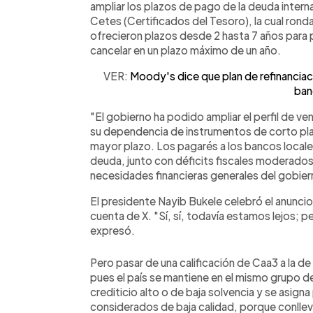
ampliar los plazos de pago de la deuda intern
Cetes (Certificados del Tesoro), la cual rond
ofrecieron plazos desde 2 hasta 7 años para 
cancelar en un plazo máximo de un año.
VER:
Moody's dice que plan de refinanciac
ban
"El gobierno ha podido ampliar el perfil de v
su dependencia de instrumentos de corto pla
mayor plazo. Los pagarés a los bancos locales
deuda, junto con déficits fiscales moderados
necesidades financieras generales del gobierno
El presidente Nayib Bukele celebró el anunc
cuenta de X. "Sí, sí, todavía estamos lejos;
expresó.
Pero pasar de una calificación de Caa3 a la de
pues el país se mantiene en el mismo grupo d
crediticio alto o de baja solvencia y se asig
considerados de baja calidad, porque conllev