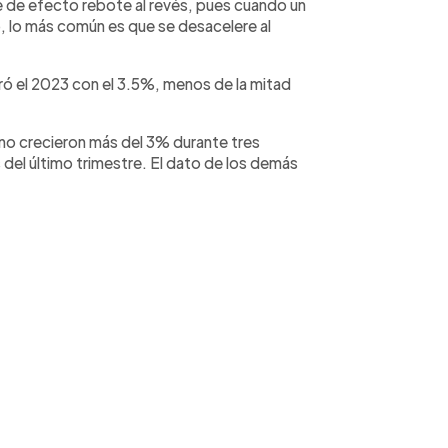
e de efecto rebote al revés, pues cuando un
o, lo más común es que se desacelere al
rró el 2023 con el 3.5%, menos de la mitad
 no crecieron más del 3% durante tres
 del último trimestre. El dato de los demás