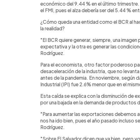
económico del 9.44 % en el último trimestre.
el FMI, pues el alza debería ser del 5.44 % en
¿Cómo queda una entidad como el BCR al hace
la realidad?
"El BCR quiere generar, siempre, una imagen p
expectativa y la otra es generar las condici
Rodríguez.
Para el economista, otro factor poderoso para
desaceleración de la industria, que no levan
antes de la pandemia. En noviembre, según d
Industrial (IPI) fue 2.6% menor que en el mi
Esta caída se explica con la disminución de 
por una bajada en la demanda de productos 
"Para aumentar las exportaciones debemos au
nos ha ido bien, pues el año pasado incluso se
Rodríguez.
"Sobre El Salvador dicen que va bien, pero y