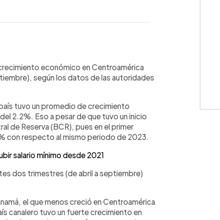
WhatsApp
Copiar link
r crecimiento económico en Centroamérica
tiembre), según los datos de las autoridades
 país tuvo un promedio de crecimiento
 del 2.2%. Eso a pesar de que tuvo un inicio
al de Reserva (BCR), pues en el primer
5% con respecto al mismo periodo de 2023.
 subir salario mínimo desde 2021
ntes dos trimestres (de abril a septiembre)
Panamá, el que menos creció en Centroamérica
aís canalero tuvo un fuerte crecimiento en