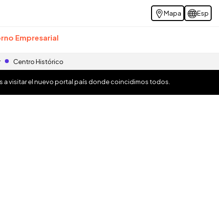
Mapa
Esp
rno Empresarial
r
Centro Histórico
os a visitar el nuevo portal país donde coincidimos todos.