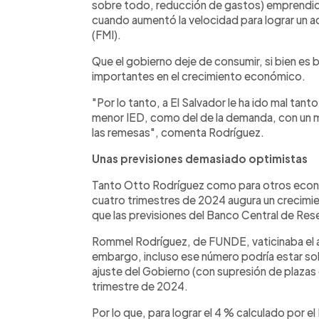
sobre todo, reducción de gastos) emprendid
cuando aumentó la velocidad para lograr un a
(FMI).
Que el gobierno deje de consumir, si bien es 
importantes en el crecimiento económico.
"Por lo tanto, a El Salvador le ha ido mal tant
menor IED, como del de la demanda, con un m
las remesas", comenta Rodríguez.
Unas previsiones demasiado optimistas
Tanto Otto Rodríguez como para otros econom
cuatro trimestres de 2024 augura un crecimi
que las previsiones del Banco Central de Res
Rommel Rodríguez, de FUNDE, vaticinaba el a
embargo, incluso ese número podría estar so
ajuste del Gobierno (con supresión de plazas d
trimestre de 2024.
Por lo que, para lograr el 4 % calculado por e