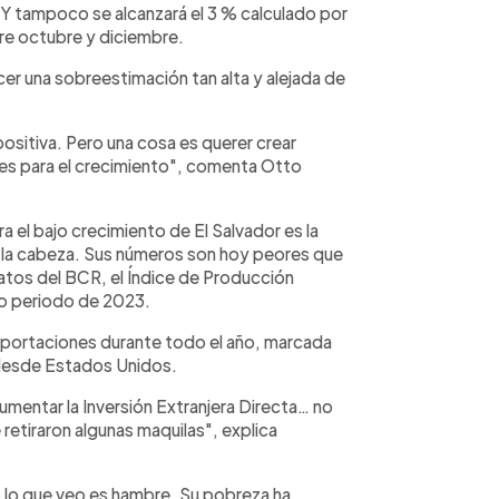
 Y tampoco se alcanzará el 3 % calculado por
tre octubre y diciembre.
r una sobreestimación tan alta y alejada de
ositiva. Pero una cosa es querer crear
ones para el crecimiento", comenta Otto
 el bajo crecimiento de El Salvador es la
ta la cabeza. Sus números son hoy peores que
atos del BCR, el Índice de Producción
smo periodo de 2023.
exportaciones durante todo el año, marcada
desde Estados Unidos.
mentar la Inversión Extranjera Directa… no
 retiraron algunas maquilas", explica
o lo que veo es hambre. Su pobreza ha