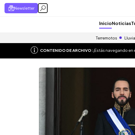
Newsletter
Inicio
Noticias
T
Terremotos
Lluvi
CONTENIDO DE ARCHIVO:
¡Estás navegando en el