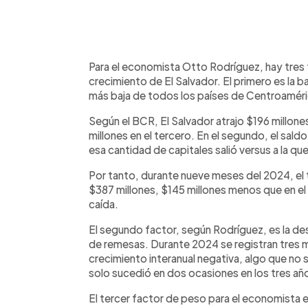
Para el economista Otto Rodríguez, hay tres
crecimiento de El Salvador. El primero es la ba
más baja de todos los países de Centroaméri
Según el BCR, El Salvador atrajo $196 millone
millones en el tercero. En el segundo, el sald
esa cantidad de capitales salió versus a la qu
Por tanto, durante nueve meses del 2024, el t
$387 millones, $145 millones menos que en e
caída.
El segundo factor, según Rodríguez, es la de
de remesas. Durante 2024 se registran tres m
crecimiento interanual negativa, algo que no
solo sucedió en dos ocasiones en los tres a
El tercer factor de peso para el economista es