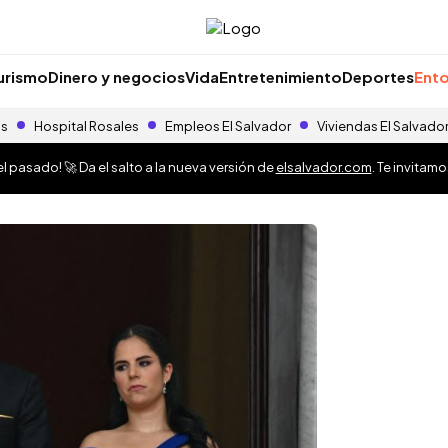
urismo
Dinero y negocios
Vida
Entretenimiento
Deportes
Ento
as
Hospital Rosales
Empleos El Salvador
Viviendas El Salvado
 pasado! 🚀 Da el salto a la nueva versión de
elsalvador.com
. Te invitam