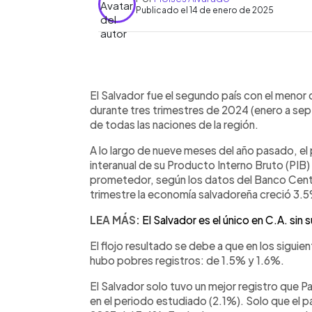
Publicado el 14 de enero de 2025
0:00
Facebook
Twitter
►
Escuchar artículo
El Salvador fue el segundo país con el meno
durante tres trimestres de 2024 (enero a sep
de todas las naciones de la región.
A lo largo de nueve meses del año pasado, el
interanual de su Producto Interno Bruto (PIB)
prometedor, según los datos del Banco Centr
trimestre la economía salvadoreña creció 3.
LEA MÁS:
El Salvador es el único en C.A. sin
El flojo resultado se debe a que en los siguie
hubo pobres registros: de 1.5% y 1.6%.
El Salvador solo tuvo un mejor registro que 
en el periodo estudiado (2.1%). Solo que el p