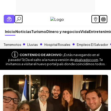
Inicio
Noticias
Turismo
Dinero y negocios
Vida
Entretenim
Terremotos
Lluvias
Hospital Rosales
Empleos El Salvador
CONTENIDO DE ARCHIVO:
¡Estás navegando en el
pasado! 🚀 Da el salto a la nueva versión de
elsalvador.com
. Te
invitamos a visitar el nuevo portal país donde coincidimos todos.