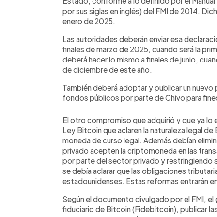
Estado, conforme a lo definido por el Manual
por sus siglas en inglés) del FMI de 2014. Dic
enero de 2025.
Las autoridades deberán enviar esa declaració
finales de marzo de 2025, cuando será la prim
deberá hacer lo mismo a finales de junio, cuan
de diciembre de este año.
También deberá adoptar y publicar un nuevo 
fondos públicos por parte de Chivo para fines
El otro compromiso que adquirió y que ya lo 
Ley Bitcoin que aclaren la naturaleza legal de 
moneda de curso legal. Además debían eliminar
privado acepten la criptomoneda en las trans
por parte del sector privado y restringiendo 
se debía aclarar que las obligaciones tributa
estadounidenses. Estas reformas entrarán en
Según el documento divulgado por el FMI, el 
fiduciario de Bitcoin (Fidebitcoin), publicar la