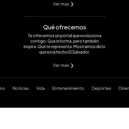
Ver mas ❯
Qué ofrecemos
Te ofrecemos un portal que evoluciona
contigo. Que informa, pero también
inspira. Que te representa. Mostramos de lo
que está hecho El Salvador.
Ver mas ❯
smo
Noticias
Vida
Entretenimiento
Deportes
Dine