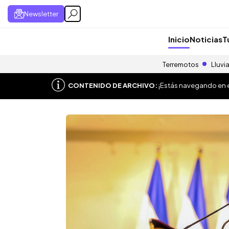
Newsletter
Inicio
Noticias
T
Terremotos
Lluvi
CONTENIDO DE ARCHIVO:
¡Estás navegando en el