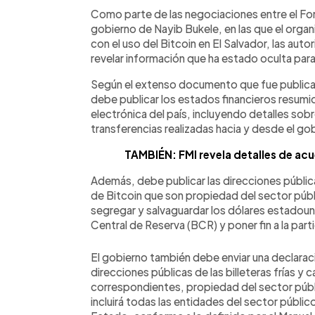
Facebook
Twitter
►
Escuchar artículo
Como parte de las negociaciones entre el Fon
gobierno de Nayib Bukele, en las que el orga
con el uso del Bitcoin en El Salvador, las aut
revelar información que ha estado oculta para
Según el extenso documento que fue publicado
debe publicar los estados financieros resumid
electrónica del país, incluyendo detalles sobre
transferencias realizadas hacia y desde el go
TAMBIÉN: FMI revela detalles de acu
Además, debe publicar las direcciones públicas
de Bitcoin que son propiedad del sector públ
segregar y salvaguardar los dólares estadoun
Central de Reserva (BCR) y poner fin a la part
El gobierno también debe enviar una declarac
direcciones públicas de las billeteras frías y
correspondientes, propiedad del sector públi
incluirá todas las entidades del sector público