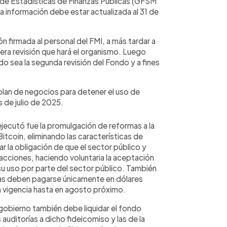
 de Estadísticas de Finanzas Públicas (GFSM
ha información debe estar actualizada al 31 de
n firmada al personal del FMI, a más tardar a
era revisión que hará el organismo. Luego
do sea la segunda revisión del Fondo y a fines
plan de negocios para detener el uso de
 de julio de 2025.
ejecutó fue la promulgación de reformas a la
Bitcoin, eliminando las características de
 la obligación de que el sector público y
acciones, haciendo voluntaria la aceptación
su uso por parte del sector público. También
rias deben pagarse únicamente en dólares
 vigencia hasta en agosto próximo.
gobierno también debe liquidar el fondo
s auditorías a dicho fideicomiso y las de la