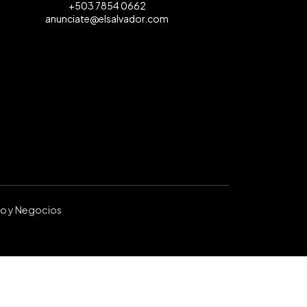
+503 7854 0662
anunciate@elsalvador.com
ro y Negocios