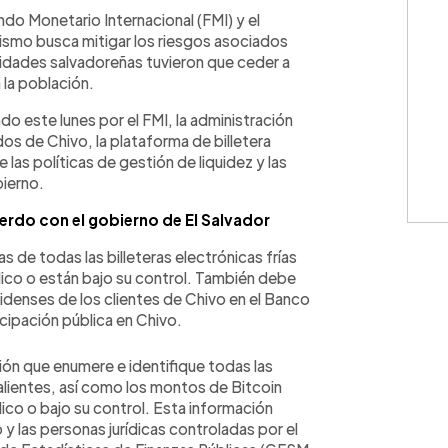
WhatsApp
Copiar link
do Monetario Internacional (FMI) y el
nismo busca mitigar los riesgos asociados
oridades salvadoreñas tuvieron que ceder a
 la población.
 este lunes por el FMI, la administración
os de Chivo, la plataforma de billetera
 las políticas de gestión de liquidez y las
bierno.
erdo con el gobierno de El Salvador
 de todas las billeteras electrónicas frías
ico o están bajo su control. También debe
idenses de los clientes de Chivo en el Banco
icipación pública en Chivo.
ión que enumere e identifique todas las
 calientes, así como los montos de Bitcoin
co o bajo su control. Esta información
 y las personas jurídicas controladas por el