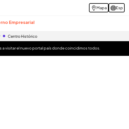
Mapa
Esp
rno Empresarial
r
Centro Histórico
os a visitar el nuevo portal país donde coincidimos todos.