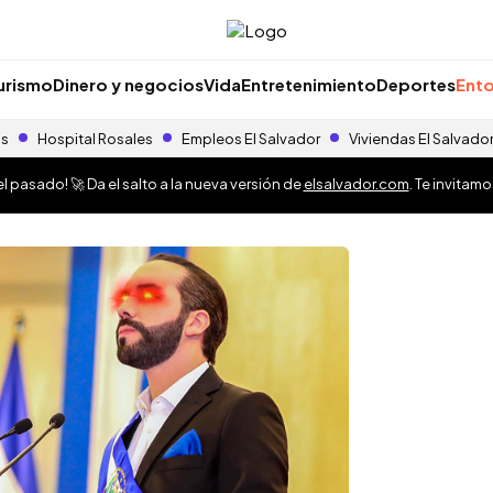
urismo
Dinero y negocios
Vida
Entretenimiento
Deportes
Ento
as
Hospital Rosales
Empleos El Salvador
Viviendas El Salvado
 pasado! 🚀 Da el salto a la nueva versión de
elsalvador.com
. Te invitam