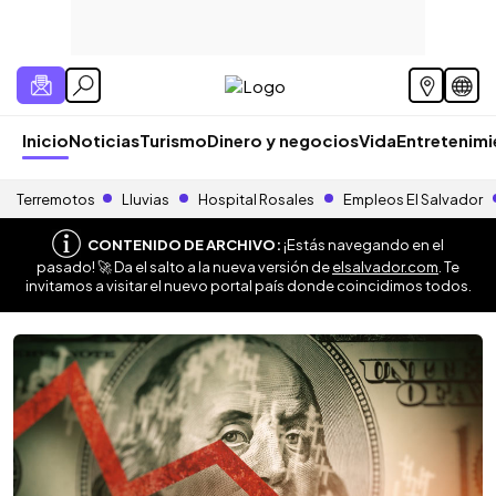
Inicio
Noticias
Turismo
Dinero y negocios
Vida
Entretenim
Terremotos
Lluvias
Hospital Rosales
Empleos El Salvador
CONTENIDO DE ARCHIVO:
¡Estás navegando en el
pasado! 🚀 Da el salto a la nueva versión de
elsalvador.com
. Te
invitamos a visitar el nuevo portal país donde coincidimos todos.