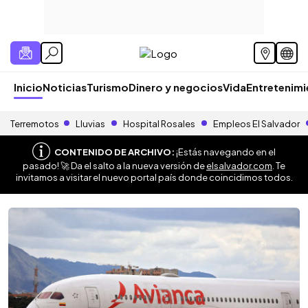
Inicio
Noticias
Turismo
Dinero y negocios
Vida
Entretenim
Terremotos
Lluvias
Hospital Rosales
Empleos El Salvador
CONTENIDO DE ARCHIVO:
¡Estás navegando en el
pasado! 🚀 Da el salto a la nueva versión de
elsalvador.com
. Te
invitamos a visitar el nuevo portal país donde coincidimos todos.