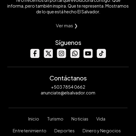
Te ofrecemos un portal que evoluciona contigo. Que
informa, pero también inspira. Que te representa. Mostramos
de lo que está hecho El Salvador.
Ver mas ❯
Síguenos
Contáctanos
+503 7854 0662
anunciate@elsalvador.com
Inicio
Turismo
Noticias
Vida
Entretenimiento
Deportes
Dinero y Negocios