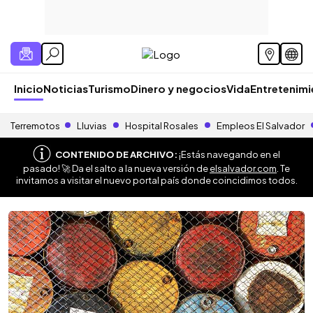
Inicio
Noticias
Turismo
Dinero y negocios
Vida
Entretenim
Terremotos
Lluvias
Hospital Rosales
Empleos El Salvador
CONTENIDO DE ARCHIVO:
¡Estás navegando en el
pasado! 🚀 Da el salto a la nueva versión de
elsalvador.com
. Te
invitamos a visitar el nuevo portal país donde coincidimos todos.