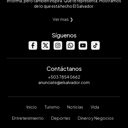
informa, pero también inspira. Que te representa. Mostramos
de lo que está hecho El Salvador.
Ver mas ❯
Síguenos
Contáctanos
+503 7854 0662
anunciate@elsalvador.com
Inicio
Turismo
Noticias
Vida
Entretenimiento
Deportes
Dinero y Negocios