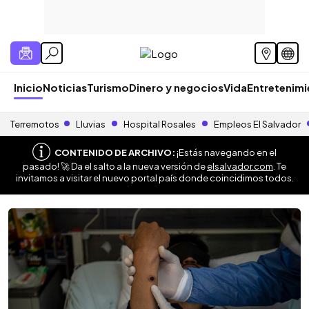
Inicio
Noticias
Turismo
Dinero y negocios
Vida
Entretenim
Terremotos
Lluvias
Hospital Rosales
Empleos El Salvador
CONTENIDO DE ARCHIVO:
¡Estás navegando en el
pasado! 🚀 Da el salto a la nueva versión de
elsalvador.com
. Te
invitamos a visitar el nuevo portal país donde coincidimos todos.