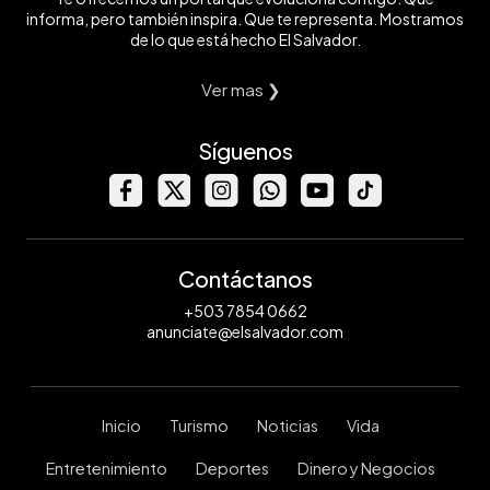
informa, pero también inspira. Que te representa. Mostramos
de lo que está hecho El Salvador.
Ver mas ❯
Síguenos
Contáctanos
+503 7854 0662
anunciate@elsalvador.com
Inicio
Turismo
Noticias
Vida
Entretenimiento
Deportes
Dinero y Negocios