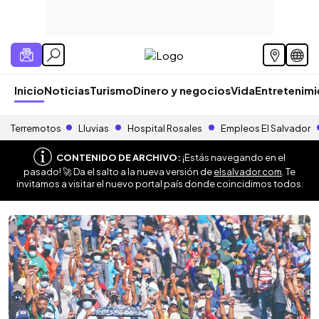
Inicio
Noticias
Turismo
Dinero y negocios
Vida
Entretenim
Terremotos
Lluvias
Hospital Rosales
Empleos El Salvador
CONTENIDO DE ARCHIVO:
¡Estás navegando en el
pasado! 🚀 Da el salto a la nueva versión de
elsalvador.com
. Te
invitamos a visitar el nuevo portal país donde coincidimos todos.