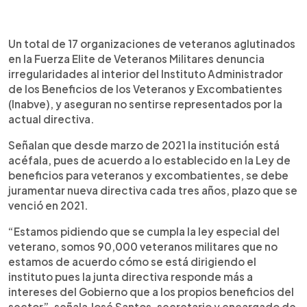
0:00
►
Escuchar artículo
Un total de 17 organizaciones de veteranos aglutinados
en la Fuerza Elite de Veteranos Militares denuncia
irregularidades al interior del Instituto Administrador
de los Beneficios de los Veteranos y Excombatientes
(Inabve), y aseguran no sentirse representados por la
actual directiva.
Señalan que desde marzo de 2021 la institución está
acéfala, pues de acuerdo a lo establecido en la Ley de
beneficios para veteranos y excombatientes, se debe
juramentar nueva directiva cada tres años, plazo que se
venció en 2021.
“Estamos pidiendo que se cumpla la ley especial del
veterano, somos 90,000 veteranos militares que no
estamos de acuerdo cómo se está dirigiendo el
instituto pues la junta directiva responde más a
intereses del Gobierno que a los propios beneficios del
sector”, señala José Santos, secretario y encargado de