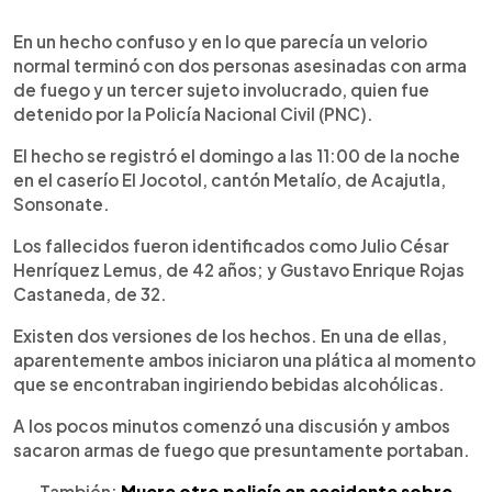
0:00
►
Escuchar artículo
En un hecho confuso y en lo que parecía un velorio
normal terminó con dos personas asesinadas con arma
de fuego y un tercer sujeto involucrado, quien fue
detenido por la Policía Nacional Civil (PNC).
El hecho se registró el domingo a las 11:00 de la noche
en el caserío El Jocotol, cantón Metalío, de Acajutla,
Sonsonate.
Los fallecidos fueron identificados como Julio César
Henríquez Lemus, de 42 años; y Gustavo Enrique Rojas
Castaneda, de 32.
Existen dos versiones de los hechos. En una de ellas,
aparentemente ambos iniciaron una plática al momento
que se encontraban ingiriendo bebidas alcohólicas.
A los pocos minutos comenzó una discusión y ambos
sacaron armas de fuego que presuntamente portaban.
También:
Muere otro policía en accidente sobre