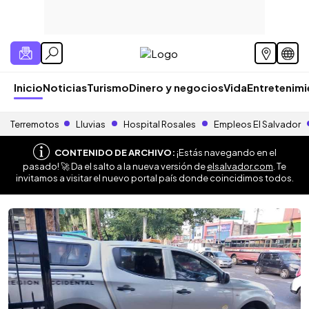
Inicio
Noticias
Turismo
Dinero y negocios
Vida
Entretenim
Terremotos
Lluvias
Hospital Rosales
Empleos El Salvador
CONTENIDO DE ARCHIVO:
¡Estás navegando en el
pasado! 🚀 Da el salto a la nueva versión de
elsalvador.com
. Te
invitamos a visitar el nuevo portal país donde coincidimos todos.