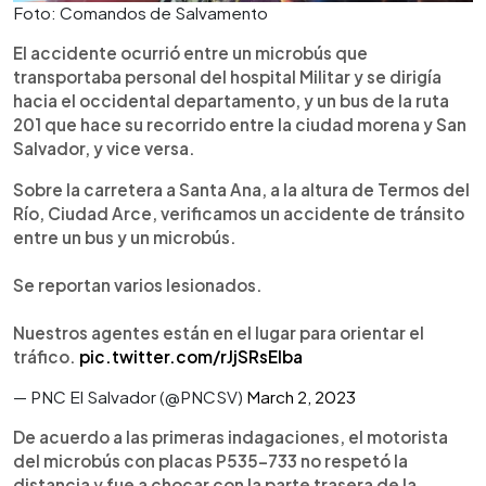
Foto: Comandos de Salvamento
El accidente ocurrió entre un microbús que
transportaba personal del hospital Militar y se dirigía
hacia el occidental departamento, y un bus de la ruta
201 que hace su recorrido entre la ciudad morena y San
Salvador, y vice versa.
Sobre la carretera a Santa Ana, a la altura de Termos del
Río, Ciudad Arce, verificamos un accidente de tránsito
entre un bus y un microbús.
Se reportan varios lesionados.
Nuestros agentes están en el lugar para orientar el
tráfico.
pic.twitter.com/rJjSRsElba
— PNC El Salvador (@PNCSV)
March 2, 2023
De acuerdo a las primeras indagaciones, el motorista
del microbús con placas P535-733 no respetó la
distancia y fue a chocar con la parte trasera de la