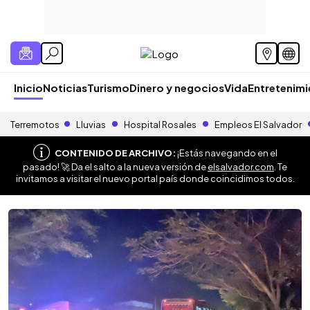
Inicio
Noticias
Turismo
Dinero y negocios
Vida
Entretenim
Terremotos
Lluvias
Hospital Rosales
Empleos El Salvador
CONTENIDO DE ARCHIVO:
¡Estás navegando en el
pasado! 🚀 Da el salto a la nueva versión de
elsalvador.com
. Te
invitamos a visitar el nuevo portal país donde coincidimos todos.