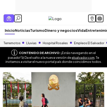
Inicio
Noticias
Turismo
Dinero y negocios
Vida
Entretenim
Terremotos
Lluvias
Hospital Rosales
Empleos El Salvador
CONTENIDO DE ARCHIVO:
¡Estás navegando en el
pasado! 🚀 Da el salto a la nueva versión de
elsalvador.com
. Te
invitamos a visitar el nuevo portal país donde coincidimos todos.