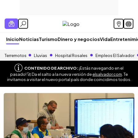
Inicio
Noticias
Turismo
Dinero y negocios
Vida
Entretenim
Terremotos
Lluvias
Hospital Rosales
Empleos El Salvador
CONTENIDO DE ARCHIVO:
¡Estás navegando en el
pasado! 🚀 Da el salto a la nueva versión de
elsalvador.com
. Te
invitamos a visitar el nuevo portal país donde coincidimos todos.