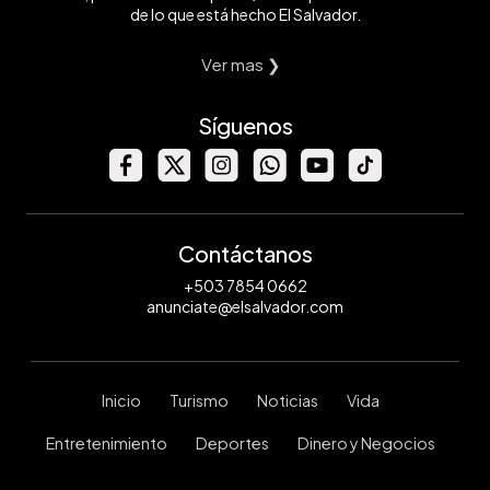
de lo que está hecho El Salvador.
Ver mas ❯
Síguenos
Contáctanos
+503 7854 0662
anunciate@elsalvador.com
Inicio
Turismo
Noticias
Vida
Entretenimiento
Deportes
Dinero y Negocios