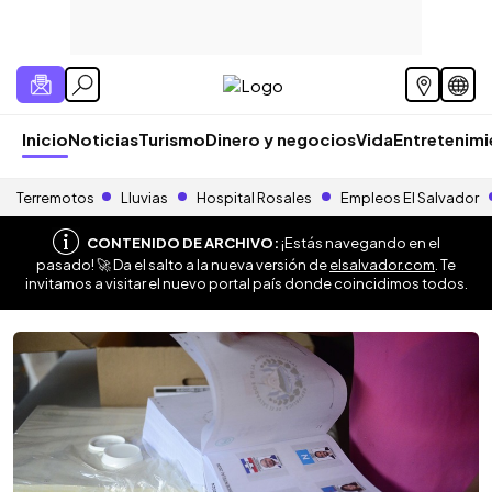
Inicio
Noticias
Turismo
Dinero y negocios
Vida
Entretenim
Terremotos
Lluvias
Hospital Rosales
Empleos El Salvador
CONTENIDO DE ARCHIVO:
¡Estás navegando en el
pasado! 🚀 Da el salto a la nueva versión de
elsalvador.com
. Te
invitamos a visitar el nuevo portal país donde coincidimos todos.