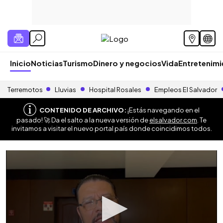
Inicio
Noticias
Turismo
Dinero y negocios
Vida
Entretenim
Terremotos
Lluvias
Hospital Rosales
Empleos El Salvador
CONTENIDO DE ARCHIVO:
¡Estás navegando en el
pasado! 🚀 Da el salto a la nueva versión de
elsalvador.com
. Te
invitamos a visitar el nuevo portal país donde coincidimos todos.