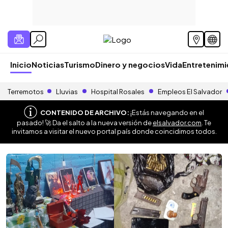
Inicio
Noticias
Turismo
Dinero y negocios
Vida
Entretenim
Terremotos
Lluvias
Hospital Rosales
Empleos El Salvador
CONTENIDO DE ARCHIVO:
¡Estás navegando en el
pasado! 🚀 Da el salto a la nueva versión de
elsalvador.com
. Te
invitamos a visitar el nuevo portal país donde coincidimos todos.