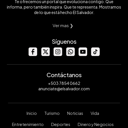
Te ofrecemos un portal que evoluciona contigo. Que
informa, pero también inspira. Que te representa. Mostramos
de lo que está hecho El Salvador.
Ver mas ❯
Síguenos
Contáctanos
+503 7854 0662
anunciate@elsalvador.com
Inicio
Turismo
Noticias
Vida
Entretenimiento
Deportes
Dinero y Negocios