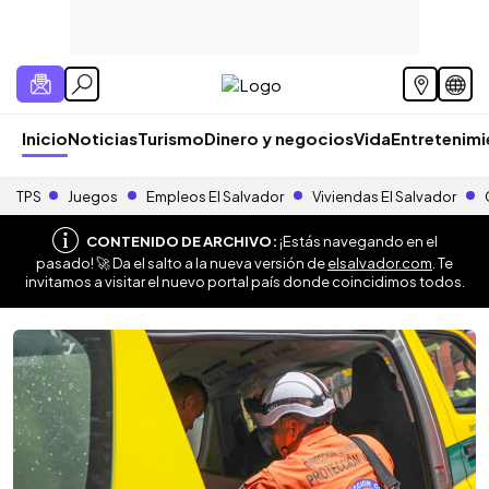
Inicio
Noticias
Turismo
Dinero y negocios
Vida
Entretenim
TPS
Juegos
Empleos El Salvador
Viviendas El Salvador
CONTENIDO DE ARCHIVO:
¡Estás navegando en el
pasado! 🚀 Da el salto a la nueva versión de
elsalvador.com
. Te
invitamos a visitar el nuevo portal país donde coincidimos todos.