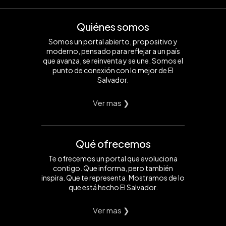
Quiénes somos
Somos un portal abierto, propositivo y
moderno, pensado para reflejar a un país
que avanza, se reinventa y se une. Somos el
punto de conexión con lo mejor de El
Salvador.
Ver mas ❯
Qué ofrecemos
Te ofrecemos un portal que evoluciona
contigo. Que informa, pero también
inspira. Que te representa. Mostramos de lo
que está hecho El Salvador.
Ver mas ❯