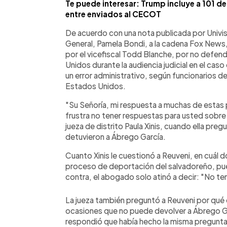
Te puede interesar: Trump incluye a 101 
entre enviados al CECOT
De acuerdo con una nota publicada por Univisi
General, Pamela Bondi, a la cadena Fox News,
por el vicefiscal Todd Blanche, por no defe
Unidos durante la audiencia judicial en el ca
un error administrativo, según funcionarios de
Estados Unidos.
"Su Señoría, mi respuesta a muchas de estas 
frustra no tener respuestas para usted sobre 
jueza de distrito Paula Xinis, cuando ella pr
detuvieron a Ábrego García.
Cuanto Xinis le cuestionó a Reuveni, en cuál 
proceso de deportación del salvadoreño, pue
contra, el abogado solo atinó a decir: "No t
La jueza también preguntó a Reuveni por qué 
ocasiones que no puede devolver a Ábrego Gar
respondió que había hecho la misma pregunt