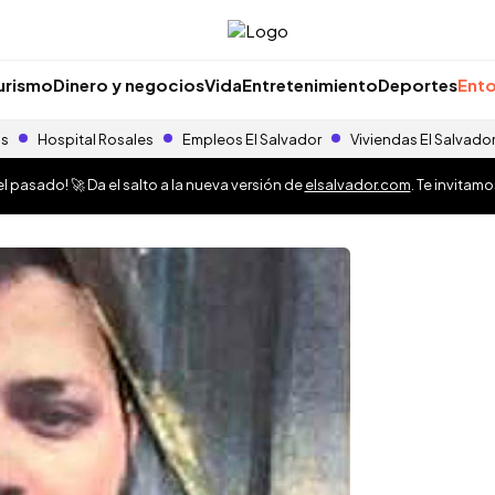
urismo
Dinero y negocios
Vida
Entretenimiento
Deportes
Ento
as
Hospital Rosales
Empleos El Salvador
Viviendas El Salvado
 pasado! 🚀 Da el salto a la nueva versión de
elsalvador.com
. Te invitam