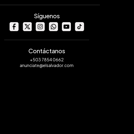
Síguenos
Contáctanos
+503 7854 0662
anunciate@elsalvador.com