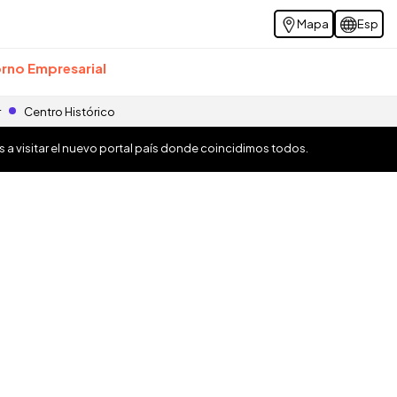
Mapa
Esp
rno Empresarial
r
Centro Histórico
os a visitar el nuevo portal país donde coincidimos todos.