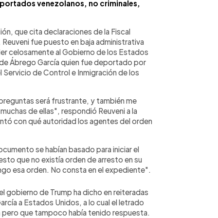
deportados venezolanos, no criminales,
ón, que cita declaraciones de la Fiscal
 Reuveni fue puesto en baja administrativa
nder celosamente al Gobierno de los Estados
so de Ábrego García quien fue deportado por
l Servicio de Control e Inmigración de los
preguntas será frustrante, y también me
muchas de ellas", respondió Reuveni a la
eguntó con qué autoridad los agentes del orden
documento se habían basado para iniciar el
sto que no existía orden de arresto en su
engo esa orden. No consta en el expediente".
el gobierno de Trump ha dicho en reiteradas
cía a Estados Unidos, a lo cual el letrado
a pero que tampoco había tenido respuesta.