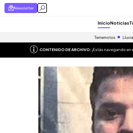
Newsletter
Inicio
Noticias
T
Terremotos
Lluvi
CONTENIDO DE ARCHIVO:
¡Estás navegando en el