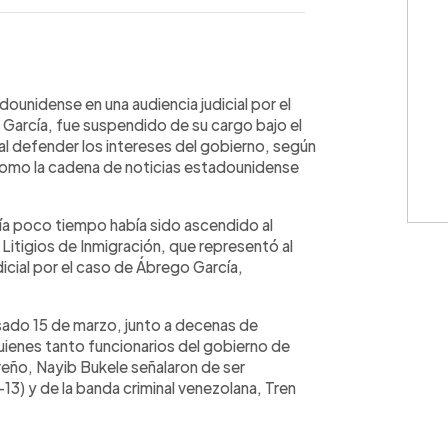
WhatsApp
Copiar link
unidense en una audiencia judicial por el
García, fue suspendido de su cargo bajo el
al defender los intereses del gobierno, según
omo la cadena de noticias estadounidense
ía poco tiempo había sido ascendido al
 Litigios de Inmigración, que representó al
icial por el caso de Ábrego García,
sado 15 de marzo, junto a decenas de
ienes tanto funcionarios del gobierno de
eño, Nayib Bukele señalaron de ser
13) y de la banda criminal venezolana, Tren