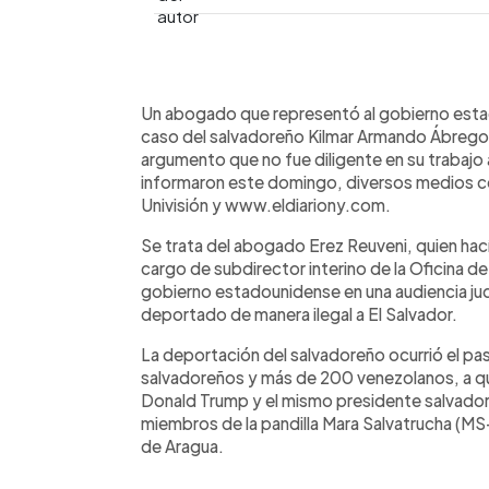
0:00
Facebook
Twitter
►
Escuchar artículo
Un abogado que representó al gobierno estado
caso del salvadoreño Kilmar Armando Ábrego 
argumento que no fue diligente en su trabajo 
informaron este domingo, diversos medios c
Univisión y www.eldiariony.com.
Se trata del abogado Erez Reuveni, quien hac
cargo de subdirector interino de la Oficina de
gobierno estadounidense en una audiencia jud
deportado de manera ilegal a El Salvador.
La deportación del salvadoreño ocurrió el pa
salvadoreños y más de 200 venezolanos, a qu
Donald Trump y el mismo presidente salvador
miembros de la pandilla Mara Salvatrucha (MS-
de Aragua.