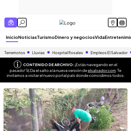
Inicio
Noticias
Turismo
Dinero y negocios
Vida
Entretenim
Terremotos
Lluvias
Hospital Rosales
Empleos El Salvador
CONTENIDO DE ARCHIVO:
¡Estás navegando en el
pasado! 🚀 Da el salto a la nueva versión de
elsalvador.com
. Te
invitamos a visitar el nuevo portal país donde coincidimos todos.