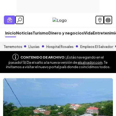
Inicio
Noticias
Turismo
Dinero y negocios
Vida
Entretenim
Terremotos
Lluvias
Hospital Rosales
Empleos El Salvador
CONTENIDO DE ARCHIVO:
¡Estás navegando en el
pasado! 🚀 Da el salto a la nueva versión de
elsalvador.com
. Te
invitamos a visitar el nuevo portal país donde coincidimos todos.