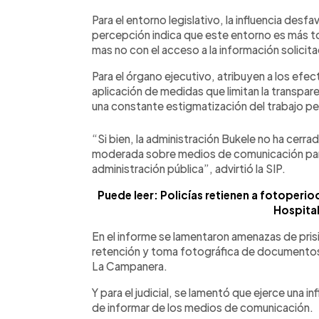
Para el entorno legislativo, la influencia des
percepción indica que este entorno es más tol
mas no con el acceso a la información solicita
Para el órgano ejecutivo, atribuyen a los efecto
aplicación de medidas que limitan la transpare
una constante estigmatización del trabajo pe
“Si bien, la administración Bukele no ha cerr
moderada sobre medios de comunicación para 
administración pública”, advirtió la SIP.
Puede leer: Policías retienen a fotoperiod
Hospital
En el informe se lamentaron amenazas de prisi
retención y toma fotográfica de documentos 
La Campanera.
Y para el judicial, se lamentó que ejerce una i
de informar de los medios de comunicación.