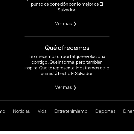
punto de conexión con lo mejor de El
Salvador.
Ver mas ❯
Qué ofrecemos
Te ofrecemos un portal que evoluciona
contigo. Que informa, pero también
inspira. Que te representa. Mostramos de lo
que está hecho El Salvador.
Ver mas ❯
smo
Noticias
Vida
Entretenimiento
Deportes
Dine