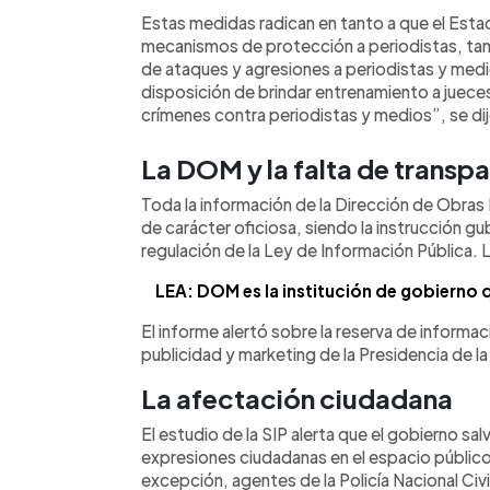
Estas medidas radican en tanto a que el Est
mecanismos de protección a periodistas, ta
de ataques y agresiones a periodistas y medi
disposición de brindar entrenamiento a juece
crímenes contra periodistas y medios”, se dij
La DOM y la falta de transp
Toda la información de la Dirección de Obras
de carácter oficiosa, siendo la instrucción 
regulación de la Ley de Información Pública. L
LEA: DOM es la institució
n
de gobierno q
El informe alertó sobre la reserva de informa
publicidad y marketing de la Presidencia de la
La afectación ciudadana
El estudio de la SIP alerta que el gobierno sal
expresiones ciudadanas en el espacio público,
excepción, agentes de la Policía Nacional Civ