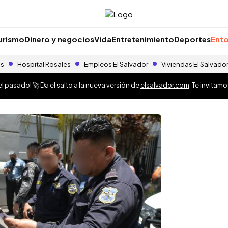
urismo
Dinero y negocios
Vida
Entretenimiento
Deportes
Ento
as
Hospital Rosales
Empleos El Salvador
Viviendas El Salvado
 pasado! 🚀 Da el salto a la nueva versión de
elsalvador.com
. Te invitam