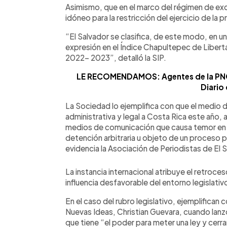
Asimismo, que en el marco del régimen de exc
idóneo para la restricción del ejercicio de la p
“El Salvador se clasifica, de este modo, en un 
expresión en el Índice Chapultepec de Libert
2022- 2023”, detalló la SIP.
LE RECOMENDAMOS: Agentes de la PNC o
Diario
La Sociedad lo ejemplifica con que el medio di
administrativa y legal a Costa Rica este año, 
medios de comunicación que causa temor en 
detención arbitraria u objeto de un proceso p
evidencia la Asociación de Periodistas de El 
La instancia internacional atribuye el retroces
influencia desfavorable del entorno legislativo,
En el caso del rubro legislativo, ejemplifican 
Nuevas Ideas, Christian Guevara, cuando lanzó
que tiene “el poder para meter una ley y cerra