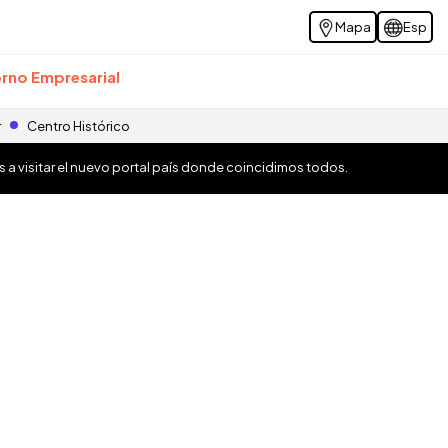
Mapa
Esp
rno Empresarial
r
Centro Histórico
os a visitar el nuevo portal país donde coincidimos todos.