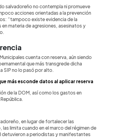
ado salvadoreño no contempla ni promueve
mpoco acciones orientadas a la prevención
os: “tampoco existe evidencia de la
s en materia de agresiones, asesinatos y
o.
arencia
 Municipales cuenta con reserva, aún siendo
gubernamental que más transgrede dicha
a SIP no lo pasó por alto.
ue más esconde datos al aplicar reserva
ción de la DOM, así como los gastos en
 República.
vadoreño, en lugar de fortalecer las
 las limita cuando en el marco del régimen de
il detuvieron a periodistas y manifestantes