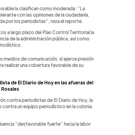
favorable la clasifican como moderada: “La
erante con las opiniones de la ciudadanía,
da por los periodistas”, reza el reporte.
s a largo plazo del Plan Control Territorial la
ncia de la administración pública, así como
riodístico.
ado medios de comunicación, sí ejerce presión
realizar una cobertura favorable de su
ista de El Diario de Hoy en las afueras del
 Rosales
ón contra periodistas de El Diario de Hoy, la
contra un equipo periodístico en la colonia
nfluencia “desfavorable fuerte” hacia la labor