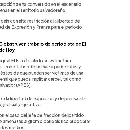
epción se ha convertido en el escenario
rensa en el territorio salvadoreño.
país con alta restricción a la libertad de
ad de Expresión y Prensa para el periodo
bstruyen trabajo de periodista de El
 de Hoy
gital El Faro trasladó su estructura
así como la hostilidad hacia periodistas y
éstos de que puedan ser víctimas de una
enal que pueda implicar cárcel, tal como
Salvador (APES).
o a la libertad de expresión y de prensa a la
 judicial y ejecutivo.
con el caso del jefe de fracción del partido
 amenazas al gremio periodístico al declarar
r los medios”.