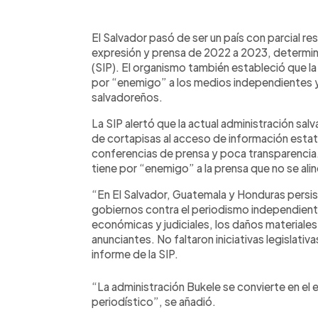
0:00
Facebook
Twitter
►
Escuchar artículo
El Salvador pasó de ser un país con parcial rest
expresión y prensa de 2022 a 2023, determin
(SIP). El organismo también estableció que l
por “enemigo” a los medios independientes y 
salvadoreños.
La SIP alertó que la actual administración sal
de cortapisas al acceso de información estat
conferencias de prensa y poca transparencia
tiene por “enemigo” a la prensa que no se alinea
“En El Salvador, Guatemala y Honduras persi
gobiernos contra el periodismo independiente,
económicas y judiciales, los daños materiales
anunciantes. No faltaron iniciativas legislativas
informe de la SIP.
“La administración Bukele se convierte en el 
periodístico”, se añadió.