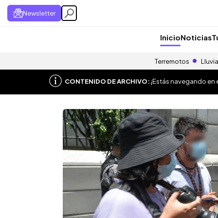
Newsletter
Inicio
Noticias
T
Terremotos
Lluvi
CONTENIDO DE ARCHIVO:
¡Estás navegando en el