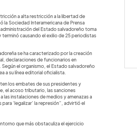
WhatsApp
Copiar link
ricción a alta restricción a la libertad de
ó la Sociedad Interamericana de Prensa
a administración del Estado salvadoreño toma
terminó causando el exilio de 25 periodistas
vadoreña se ha caracterizado por la creación
al, declaraciones de funcionarios en
. Según el organismo, el Estado salvadoreño
 a su línea editorial oficialista.
sten los embates de sus presidentes y
 el acoso tributario, las sanciones
 a las instalaciones de medios y amenazas a
 para ‘legalizar’ la represión”, advirtió el
entorno que más obstaculiza el ejercicio