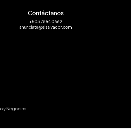
Contáctanos
+503 7854 0662
anunciate@elsalvador.com
ro y Negocios