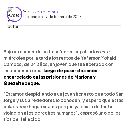
Por
Lissette Lemus
Publicado el 19 de febrero de 2025
0:00
►
Escuchar artículo
Bajo un clamor de justicia fueron sepultados este
miércoles por la tarde los restos de Yeferson Yohaldi
Campos, de 24 años, un joven que fue liberado con
insuficiencia renal
luego de pasar dos años
encarcelado en las prisiones de Mariona y
Quezaltepeque.
"Estamos despidiendo a un joven honesto que todo San
Jorge y sus alrededores lo conocen, y espero que estas
palabras se hagan virales porque ya basta de tanta
violación a los derechos humanos", expresó uno de los
tíos del fallecido.