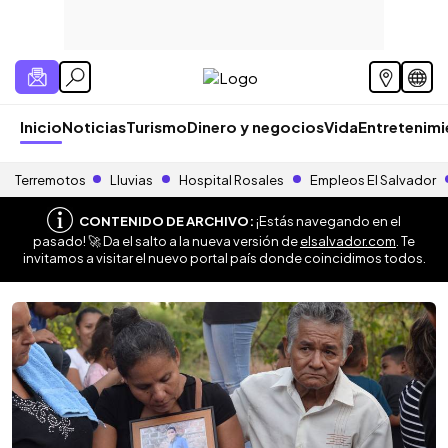
Inicio
Noticias
Turismo
Dinero y negocios
Vida
Entretenim
Terremotos
Lluvias
Hospital Rosales
Empleos El Salvador
CONTENIDO DE ARCHIVO:
¡Estás navegando en el
pasado! 🚀 Da el salto a la nueva versión de
elsalvador.com
. Te
invitamos a visitar el nuevo portal país donde coincidimos todos.