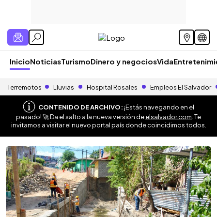
Inicio
Noticias
Turismo
Dinero y negocios
Vida
Entretenim
Terremotos
Lluvias
Hospital Rosales
Empleos El Salvador
CONTENIDO DE ARCHIVO:
¡Estás navegando en el
pasado! 🚀 Da el salto a la nueva versión de
elsalvador.com
. Te
invitamos a visitar el nuevo portal país donde coincidimos todos.