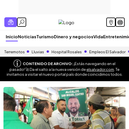
Inicio
Noticias
Turismo
Dinero y negocios
Vida
Entretenim
Terremotos
Lluvias
Hospital Rosales
Empleos El Salvador
CONTENIDO DE ARCHIVO:
¡Estás navegando en el
pasado! 🚀 Da el salto a la nueva versión de
elsalvador.com
. Te
invitamos a visitar el nuevo portal país donde coincidimos todos.