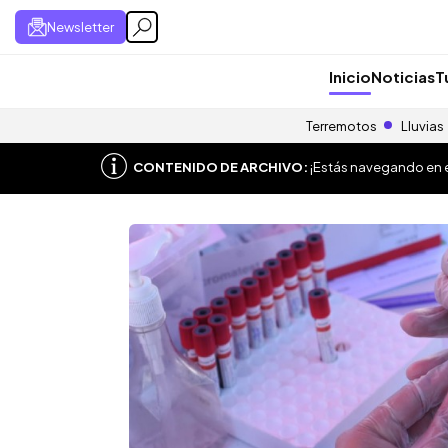
Newsletter
Inicio
Noticias
T
Terremotos
Lluvias
CONTENIDO DE ARCHIVO:
¡Estás navegando en el