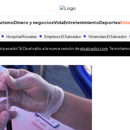
urismo
Dinero y negocios
Vida
Entretenimiento
Deportes
Ento
Hospital Rosales
Empleos El Salvador
Viviendas El Salvador
 pasado! 🚀 Da el salto a la nueva versión de
elsalvador.com
. Te invitam