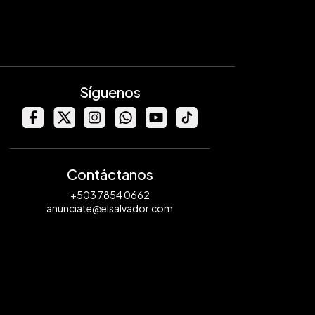
Síguenos
Contáctanos
+503 7854 0662
anunciate@elsalvador.com