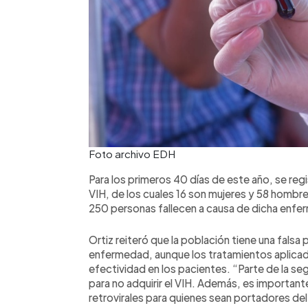
Foto archivo EDH
Para los primeros 40 días de este año, se reg
VIH, de los cuales 16 son mujeres y 58 hombres
250 personas fallecen a causa de dicha enf
Ortiz reiteró que la población tiene una falsa
enfermedad, aunque los tratamientos aplica
efectividad en los pacientes. “Parte de la se
para no adquirir el VIH. Además, es importan
retrovirales para quienes sean portadores del 