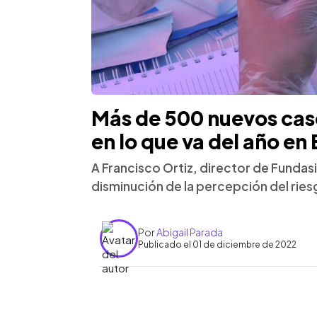
Más de 500 nuevos caso
en lo que va del año en 
A Francisco Ortiz, director de Fundas
disminución de la percepción del ries
Por
Abigail Parada
Publicado el 01 de diciembre de 2022
0:00