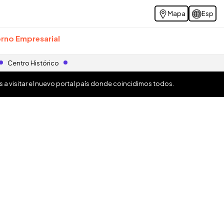
Mapa
Esp
rno Empresarial
Centro Histórico
os a visitar el nuevo portal país donde coincidimos todos.