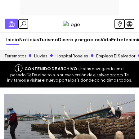
Inicio
Noticias
Turismo
Dinero y negocios
Vida
Entretenim
Terremotos
Lluvias
Hospital Rosales
Empleos El Salvador
CONTENIDO DE ARCHIVO:
¡Estás navegando en el
pasado! 🚀 Da el salto a la nueva versión de
elsalvador.com
. Te
invitamos a visitar el nuevo portal país donde coincidimos todos.