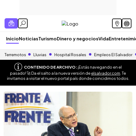
Inicio
Noticias
Turismo
Dinero y negocios
Vida
Entretenim
Terremotos
Lluvias
Hospital Rosales
Empleos El Salvador
CONTENIDO DE ARCHIVO:
¡Estás navegando en el
pasado! 🚀 Da el salto a la nueva versión de
elsalvador.com
. Te
invitamos a visitar el nuevo portal país donde coincidimos todos.