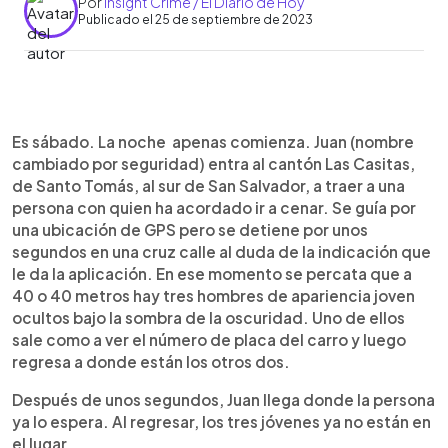
Por
Insight Crime / El Diario de Hoy
Publicado el 25 de septiembre de 2023
0:00
►
Escuchar artículo
Es sábado. La noche apenas comienza. Juan (nombre
cambiado por seguridad) entra al cantón Las Casitas,
de Santo Tomás, al sur de San Salvador, a traer a una
persona con quien ha acordado ir a cenar. Se guía por
una ubicación de GPS pero se detiene por unos
segundos en una cruz calle al duda de la indicación que
le da la aplicación. En ese momento se percata que a
40 o 40 metros hay tres hombres de apariencia joven
ocultos bajo la sombra de la oscuridad. Uno de ellos
sale como a ver el número de placa del carro y luego
regresa a donde están los otros dos.
Después de unos segundos, Juan llega donde la persona
ya lo espera. Al regresar, los tres jóvenes ya no están en
el lugar.