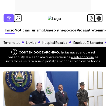
Inicio
Noticias
Turismo
Dinero y negocios
Vida
Entretenim
Terremotos
Lluvias
Hospital Rosales
Empleos El Salvador
CONTENIDO DE ARCHIVO:
¡Estás navegando en el
pasado! 🚀 Da el salto a la nueva versión de
elsalvador.com
. Te
invitamos a visitar el nuevo portal país donde coincidimos todos.