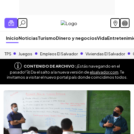
Inicio
Noticias
Turismo
Dinero y negocios
Vida
Entretenim
TPS
Juegos
Empleos El Salvador
Viviendas El Salvador
CONTENIDO DE ARCHIVO:
¡Estás navegando en el
pasado! 🚀 Da el salto a la nueva versión de
elsalvador.com
. Te
invitamos a visitar el nuevo portal país donde coincidimos todos.