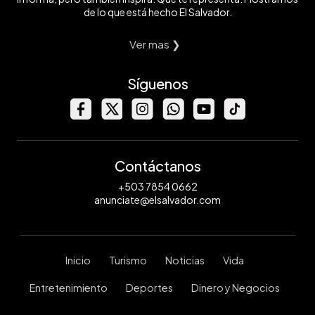
de lo que está hecho El Salvador.
Ver mas ❯
Síguenos
Contáctanos
+503 7854 0662
anunciate@elsalvador.com
Inicio
Turismo
Noticias
Vida
Entretenimiento
Deportes
Dinero y Negocios