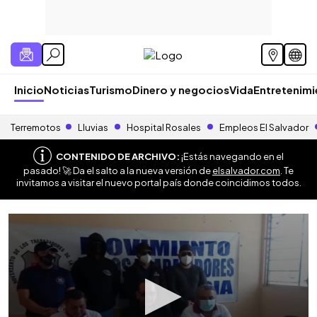
Inicio
Noticias
Turismo
Dinero y negocios
Vida
Entretenim
Terremotos
Lluvias
Hospital Rosales
Empleos El Salvador
CONTENIDO DE ARCHIVO:
¡Estás navegando en el
pasado! 🚀 Da el salto a la nueva versión de
elsalvador.com
. Te
invitamos a visitar el nuevo portal país donde coincidimos todos.