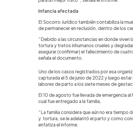
Infancia afectada
El Socorro Jurídico también contabiliza la m
de permanecer en reclusión, dentro de los ce
“Debido a las circunstancias en donde viven l
tortura y tratos inhumanos crueles y degrada
asegurar (confirmar) el fallecimiento de cuatr
señala el documento.
Uno de los casos registrados por esa organiz
capturada el 5 de junio de 2022 y luego estar
labores de parto a los siete meses de gestac
El 10 de agosto fue llevada de emergencia al 
cual fue entregado a la familia,
“La familia considera que aún no era tiempo 
y tortura, se le adelantó el parto y como con
enfatiza el informe.