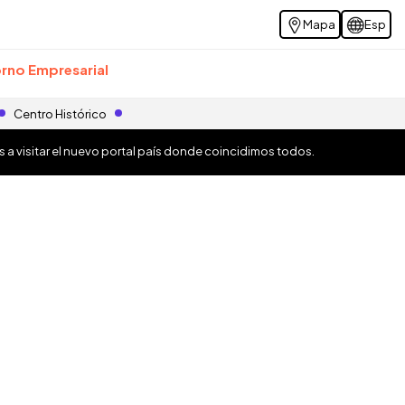
Mapa
Esp
rno Empresarial
Centro Histórico
os a visitar el nuevo portal país donde coincidimos todos.