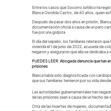
Entre los casos que Socorro Jurídico ha regi
Blanca Osmilda Castro, de 60 años, quien est
Después de pasar dos años en prisión, Blanca 
documentación oficial a causa de un paro car
fue por una golpiza.
El día del sepelio, los familiares relataron que
vivienda el 1 de junio de 2022, acusada de col
negaron y aseguraron que ella se dedicaba a 
PUEDES LEER: Abogada denuncia que han ente
prisiones
Blanca había sido diagnosticada con cardiopat
que sus familiares temieron por su vida desde
Las autoridades gubernamentales han negado 
de las prisiones sean a causa de un hecho de v
Otra de las muertes de mujeres, documentada 