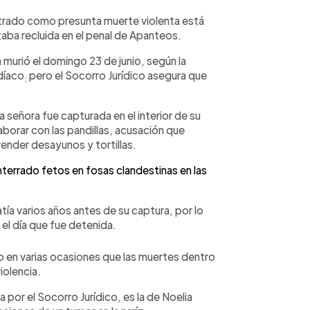
strado como presunta muerte violenta está
aba recluida en el penal de Apanteos.
murió el domingo 23 de junio, según la
díaco
pero el Socorro Jurídico asegura que
;
 la señora fue capturada en el interior de su
aborar con las pandillas, acusación que
vender desayunos y tortillas.
rrado fetos en fosas clandestinas en las
ía varios años antes de su captura, por lo
 el día que fue detenida.
en varias ocasiones que las muertes dentro
iolencia.
por el Socorro Jurídico, es la de Noelia