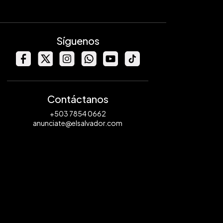
Síguenos
Contáctanos
+503 7854 0662
anunciate@elsalvador.com