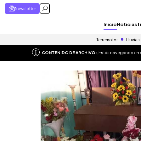
Newsletter
Inicio
Noticias
T
Terremotos
Lluvias
CONTENIDO DE ARCHIVO:
¡Estás navegando en el