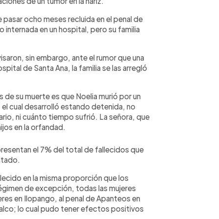
aciones de un tumor en la naríz.
e pasar ocho meses recluida en el penal de
internada en un hospital, pero su familia
isaron, sin embargo, ante el rumor que una
spital de Santa Ana, la familia se las arregló
s de su muerte es que Noelia murió por un
 el cual desarrolló estando detenida, no
ario, ni cuánto tiempo sufrió. La señora, que
hijos en la orfandad.
resentan el 7% del total de fallecidos que
ntado.
llecido en la misma proporción que los
gimen de excepción, todas las mujeres
eres en Ilopango, al penal de Apanteos en
zalco; lo cual pudo tener efectos positivos