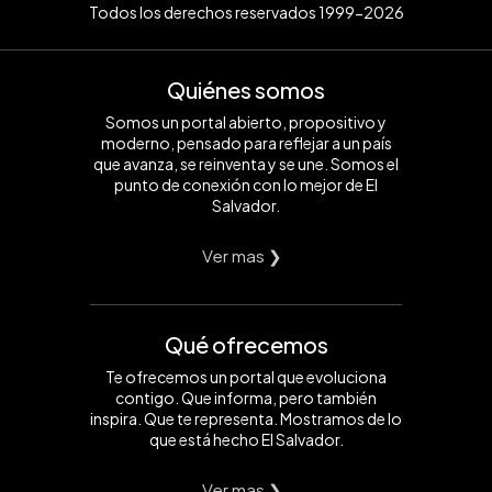
Todos los derechos reservados 1999-2026
Quiénes somos
Somos un portal abierto, propositivo y
moderno, pensado para reflejar a un país
que avanza, se reinventa y se une. Somos el
punto de conexión con lo mejor de El
Salvador.
Ver mas ❯
Qué ofrecemos
Te ofrecemos un portal que evoluciona
contigo. Que informa, pero también
inspira. Que te representa. Mostramos de lo
que está hecho El Salvador.
Ver mas ❯