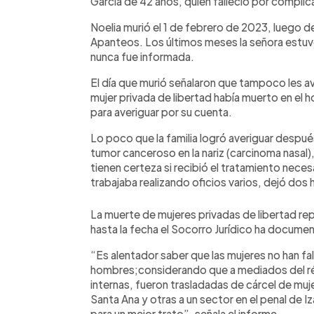
García de 42 años, quien falleció por complic
Noelia murió el 1 de febrero de 2023, luego d
Apanteos. Los últimos meses la señora estuvo 
nunca fue informada.
El día que murió señalaron que tampoco les av
mujer privada de libertad había muerto en el ho
para averiguar por su cuenta.
Lo poco que la familia logró averiguar despué
tumor canceroso en la nariz (carcinoma nasal),
tienen certeza si recibió el tratamiento neces
trabajaba realizando oficios varios, dejó dos 
La muerte de mujeres privadas de libertad rep
hasta la fecha el Socorro Jurídico ha docume
“Es alentador saber que las mujeres no han fa
hombres;considerando que a mediados del ré
internas, fueron trasladadas de cárcel de muj
Santa Ana y otras a un sector en el penal de I
para un mejor trato”, señala el informe.