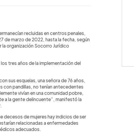
WhatsApp
Copiar link
ermanecían recluidas en centros penales,
 27 de marzo de 2022, hasta la fecha, según
la organización Socorro Jurídico
los tres años de la implementación del
con sus esquelas, una señora de 76 años,
los con pandillas, no tenían antecedentes
implemente vivían en una comunidad pobre,
 a la gente delincuente”, manifestó la
r.
e decesos de mujeres hay indicios de ser
 estarían relacionadas a enfermedades
 médicos adecuados.