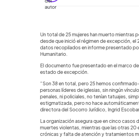
0:00
Facebook
Twitter
►
Escuchar artículo
Un total de 25 mujeres han muerto mientras p
desde que inició el régimen de excepción, el
datos recopilados en informe presentado por 
Humanitario.
El documento fue presentado en el marco de 
estado de excepción.
“Son 38 en total, pero 25 hemos confirmado 
personas líderes de iglesias, sin ningún víncu
penales, ni policiales, no tenían tatuajes, s
estigmatizada, pero no hace automáticamente
directora del Socorro Jurídico, Ingrid Escoba
La organización asegura que en cinco casos d
muertes violentas, mientras que las otras 20
crónicas y falta de atención y tratamientos