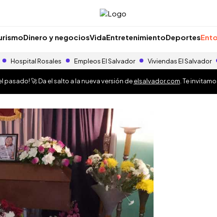
urismo
Dinero y negocios
Vida
Entretenimiento
Deportes
Ento
Hospital Rosales
Empleos El Salvador
Viviendas El Salvador
 pasado! 🚀 Da el salto a la nueva versión de
elsalvador.com
. Te invitam