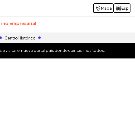
Mapa
Esp
rno Empresarial
Centro Histórico
os a visitar el nuevo portal país donde coincidimos todos.