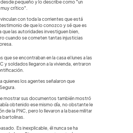
ce desde pequeño y lo describe como "un
 muy crítico".
vinculan con toda la corrientes que está
i testimonio de que lo conozco y sé que es
a que las autoridades investiguen bien,
ro cuando se cometen tantas injusticias
xpresa.
s que se encontraban en la casa el lunes a las
 y soldados llegaron a la vivienda, entraron
ntificación.
 a quienes los agentes señalaron que
 Segura.
 de mostrar sus documentos también mostró
había obtenido ese mismo día, no obstante le
 de la PNC, pero lo llevaron a la base militar
a bartolinas.
sado. Es inexplicable, él nunca se ha