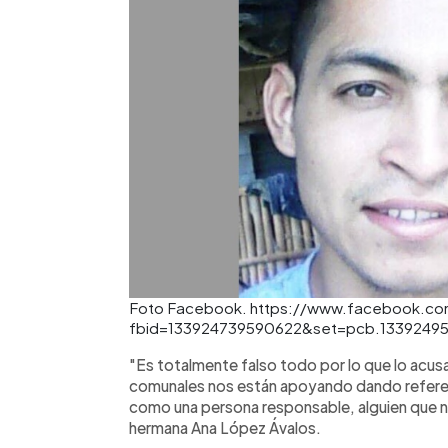
Foto Facebook. https://www.facebook.c
fbid=133924739590622&set=pcb.1339249
"Es totalmente falso todo por lo que lo acusa
comunales nos están apoyando dando referen
como una persona responsable, alguien que n
hermana Ana López Ávalos.