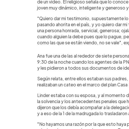
de un video. El religioso señala que lo cono
joven muy dinámico, inteligente y generoso y
"Quiero dar mi testimonio, supuestamente lo 
pasando ahorita en el país, y yo quiero dar m
una persona honrada, servicial, generosa; ojal
cuando alguien la debe pues que lo pague, pe
como las que se están viendo, no se vale", e
Ana fue una de las al rededor de siete persona
9:30 de la noche cuando los agentes de la PNC
y les pidieron a todos sus documentos de ide
Según relata, entre ellos estaban sus padres,
realizaban un cateo en el marco del plan Casa
Linder estaba con su esposa, y al momento
la solvencia y los antecedentes penales que 
dijeron que los debía acompañar a la delegación
y a eso de la 1 de la madrugada lo trasladaron 
"No hayamos una razón por la que esto haya pa