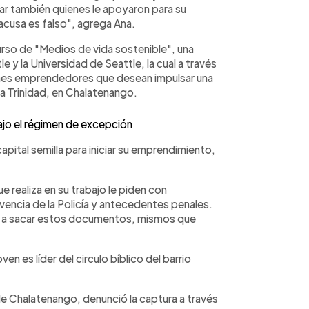
r también quienes le apoyaron para su
acusa es falso", agrega Ana.
urso de "Medios de vida sostenible", una
le y la Universidad de Seattle, la cual a través
venes emprendedores que desean impulsar una
va Trinidad, en Chalatenango.
ajo el régimen de excepción
pital semilla para iniciar su emprendimiento,
 realiza en su trabajo le piden con
encia de la Policía y antecedentes penales.
 ido a sacar estos documentos, mismos que
en es líder del circulo bíblico del barrio
de Chalatenango, denunció la captura a través