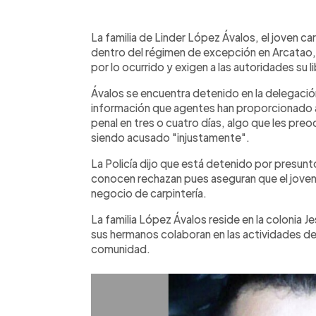
0:00
Facebook
Twitter
►
Escuchar artículo
La familia de Linder López Ávalos, el joven c
dentro del régimen de excepción en Arcatao
por lo ocurrido y exigen a las autoridades su l
Ávalos se encuentra detenido en la delegaci
información que agentes han proporcionado a 
penal en tres o cuatro días, algo que les pre
siendo acusado "injustamente".
La Policía dijo que está detenido por presunto
conocen rechazan pues aseguran que el joven
negocio de carpintería.
La familia López Ávalos reside en la colonia J
sus hermanos colaboran en las actividades de 
comunidad.