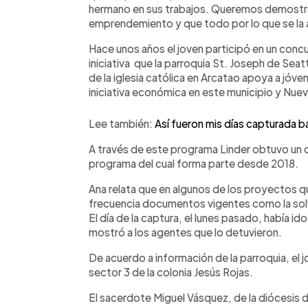
hermano en sus trabajos. Queremos demostra
emprendemiento y que todo por lo que se la 
Hace unos años el joven participó en un conc
iniciativa que la parroquia St. Joseph de Seatt
de la iglesia católica en Arcatao apoya a jó
iniciativa económica en este municipio y Nue
Lee también:
Así fueron mis días capturada b
A través de este programa Linder obtuvo un ca
programa del cual forma parte desde 2018.
Ana relata que en algunos de los proyectos que
frecuencia documentos vigentes como la solv
El día de la captura, el lunes pasado, había
mostró a los agentes que lo detuvieron.
De acuerdo a información de la parroquia, el jov
sector 3 de la colonia Jesús Rojas.
El sacerdote Miguel Vásquez, de la diócesis 