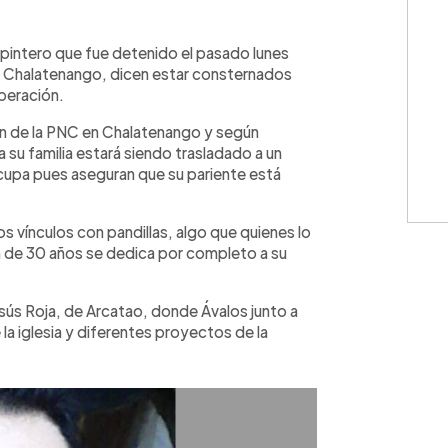
WhatsApp
Copiar link
arpintero que fue detenido el pasado lunes
, Chalatenango, dicen estar consternados
iberación.
ón de la PNC en Chalatenango y según
su familia estará siendo trasladado a un
ocupa pues aseguran que su pariente está
s vínculos con pandillas, algo que quienes lo
 de 30 años se dedica por completo a su
esús Roja, de Arcatao, donde Ávalos junto a
la iglesia y diferentes proyectos de la