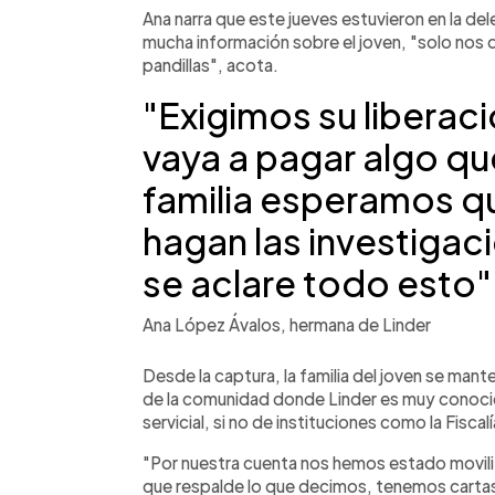
Ana narra que este jueves estuvieron en la d
mucha información sobre el joven, "solo nos d
pandillas", acota.
"Exigimos su liberaci
vaya a pagar algo q
familia esperamos q
hagan las investigac
se aclare todo esto"
Ana López Ávalos, hermana de Linder
Desde la captura, la familia del joven se mant
de la comunidad donde Linder es muy conoc
servicial, si no de instituciones como la Fiscalí
"Por nuestra cuenta nos hemos estado movil
que respalde lo que decimos, tenemos cartas 