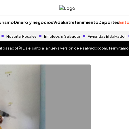
urismo
Dinero y negocios
Vida
Entretenimiento
Deportes
Ento
Hospital Rosales
Empleos El Salvador
Viviendas El Salvador
 pasado! 🚀 Da el salto a la nueva versión de
elsalvador.com
. Te invitam