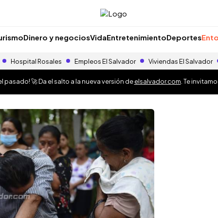
urismo
Dinero y negocios
Vida
Entretenimiento
Deportes
Ento
Hospital Rosales
Empleos El Salvador
Viviendas El Salvador
 pasado! 🚀 Da el salto a la nueva versión de
elsalvador.com
. Te invitam