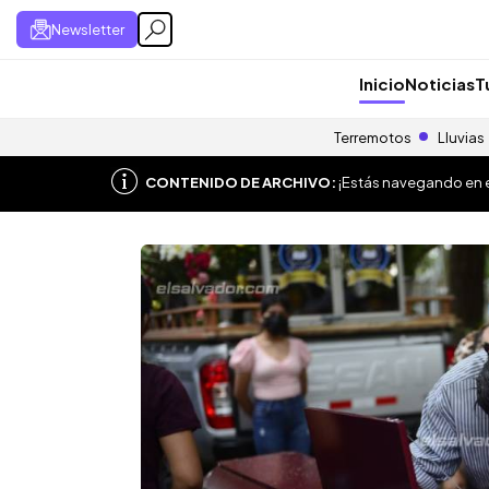
Newsletter
Inicio
Noticias
T
Terremotos
Lluvias
CONTENIDO DE ARCHIVO:
¡Estás navegando en el