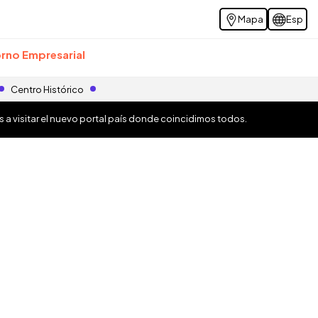
Mapa
Esp
rno Empresarial
Centro Histórico
os a visitar el nuevo portal país donde coincidimos todos.