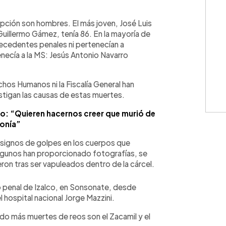
WhatsApp
Copiar link
pción son hombres. El más joven, José Luis
Guillermo Gámez, tenía 86. En la mayoría de
tecedentes penales ni pertenecían a
enecía a la MS: Jesús Antonio Navarro
hos Humanos ni la Fiscalía General han
stigan las causas de estas muertes.
o: “Quieren hacernos creer que murió de
onía”
 signos de golpes en los cuerpos que
 algunos han proporcionado fotografías, se
on tras ser vapuleados dentro de la cárcel.
o penal de Izalco, en Sonsonate, desde
 hospital nacional Jorge Mazzini.
ido más muertes de reos son el Zacamil y el