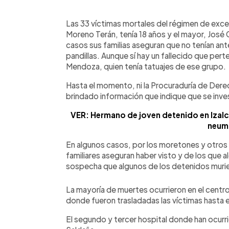
0:00
Facebook
Twitter
►
Escuchar artículo
Las 33 víctimas mortales del régimen de exce
Moreno Terán, tenía 18 años y el mayor, José 
casos sus familias aseguran que no tenían an
pandillas. Aunque sí hay un fallecido que pert
Mendoza, quien tenía tatuajes de ese grupo.
Hasta el momento, ni la Procuraduría de Derec
brindado información que indique que se inve
VER: Hermano de joven detenido en Izalc
neum
En algunos casos, por los moretones y otros
familiares aseguran haber visto y de los que
sospecha que algunos de los detenidos murier
La mayoría de muertes ocurrieron en el centr
donde fueron trasladadas las víctimas hasta el
El segundo y tercer hospital donde han ocurr