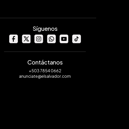
Síguenos
Contáctanos
+503 7854 0662
anunciate@elsalvador.com