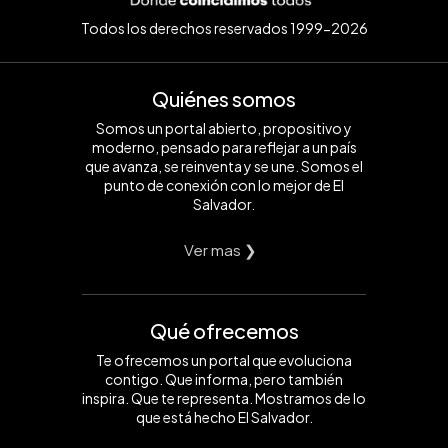
Todos los derechos reservados 1999-2026
Quiénes somos
Somos un portal abierto, propositivo y
moderno, pensado para reflejar a un país
que avanza, se reinventa y se une. Somos el
punto de conexión con lo mejor de El
Salvador.
Ver mas ❯
Qué ofrecemos
Te ofrecemos un portal que evoluciona
contigo. Que informa, pero también
inspira. Que te representa. Mostramos de lo
que está hecho El Salvador.