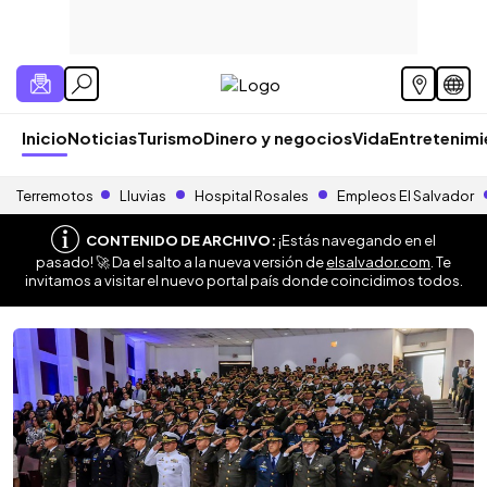
Inicio
Noticias
Turismo
Dinero y negocios
Vida
Entretenim
Terremotos
Lluvias
Hospital Rosales
Empleos El Salvador
CONTENIDO DE ARCHIVO:
¡Estás navegando en el
pasado! 🚀 Da el salto a la nueva versión de
elsalvador.com
. Te
invitamos a visitar el nuevo portal país donde coincidimos todos.