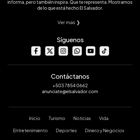
informa, pero también inspira. Que te representa. Mostramos
de lo que está hecho El Salvador.
Ver mas ❯
Síguenos
Contáctanos
+503 7854 0662
anunciate@elsalvador.com
Inicio
Turismo
Noticias
Vida
Entretenimiento
Deportes
Dinero y Negocios