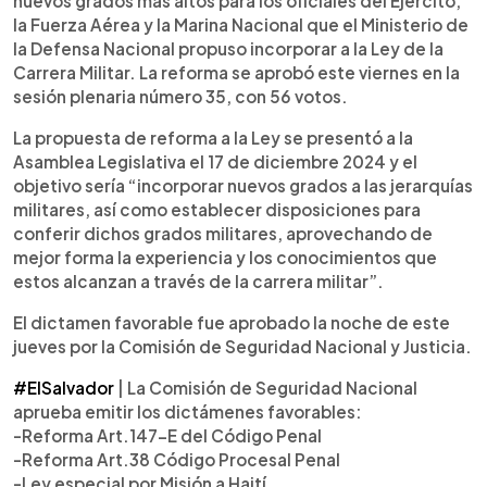
nuevos grados más altos para los oficiales del Ejército,
la Fuerza Aérea y la Marina Nacional que el Ministerio de
la Defensa Nacional propuso incorporar a la Ley de la
Carrera Militar. La reforma se aprobó este viernes en la
sesión plenaria número 35, con 56 votos.
La propuesta de reforma a la Ley se presentó a la
Asamblea Legislativa el 17 de diciembre 2024 y el
objetivo sería “incorporar nuevos grados a las jerarquías
militares, así como establecer disposiciones para
conferir dichos grados militares, aprovechando de
mejor forma la experiencia y los conocimientos que
estos alcanzan a través de la carrera militar”.
El dictamen favorable fue aprobado la noche de este
jueves por la Comisión de Seguridad Nacional y Justicia.
#ElSalvador
| La Comisión de Seguridad Nacional
aprueba emitir los dictámenes favorables:
-Reforma Art.147-E del Código Penal
-Reforma Art.38 Código Procesal Penal
-Ley especial por Misión a Haití