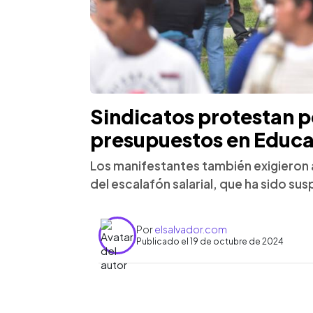
Sindicatos protestan p
presupuestos en Educa
Los manifestantes también exigieron 
del escalafón salarial, que ha sido su
Por
elsalvador.com
Publicado el 19 de octubre de 2024
0:00