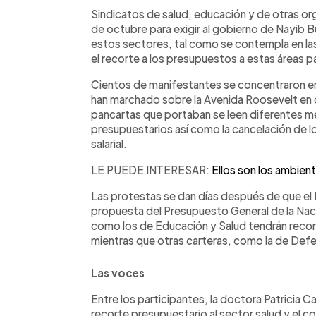
Facebook
Twitter
►
Escuchar artículo
Sindicatos de salud, educación y de otras o
de octubre para exigir al gobierno de Nayib B
estos sectores, tal como se contempla en las
el recorte a los presupuestos a estas áreas p
Cientos de manifestantes se concentraron e
han marchado sobre la Avenida Roosevelt en d
pancartas que portaban se leen diferentes m
presupuestarios así como la cancelación de l
salarial.
LE PUEDE INTERESAR:
Ellos son los ambien
Las protestas se dan días después de que el 
propuesta del Presupuesto General de la Naci
como los de Educación y Salud tendrán recor
mientras que otras carteras, como la de Def
Las voces
Entre los participantes, la doctora Patricia 
recorte presupuestario al sector salud y el co