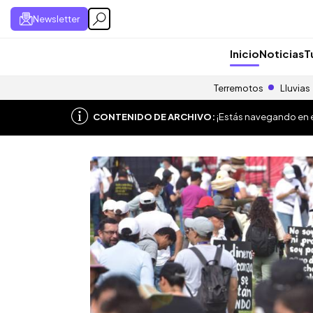
Newsletter
Inicio
Noticias
T
Terremotos
Lluvias
CONTENIDO DE ARCHIVO:
¡Estás navegando en el