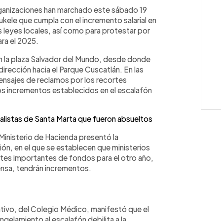
WhatsApp
Copiar link
rganizaciones han marchado este sábado 19
ukele que cumpla con el incremento salarial en
 leyes locales, así como para protestar por
ara el 2025.
n la plaza Salvador del Mundo, desde donde
irección hacia el Parque Cuscatlán. En las
ensajes de reclamos por los recortes
os incrementos establecidos en el escalafón
talistas de Santa Marta que fueron absueltos
Ministerio de Hacienda presentó la
ón, en el que se establecen que ministerios
tes importantes de fondos para el otro año,
ensa, tendrán incrementos.
Cativo, del Colegio Médico, manifestó que el
ngelamiento al escalafón debilita a la