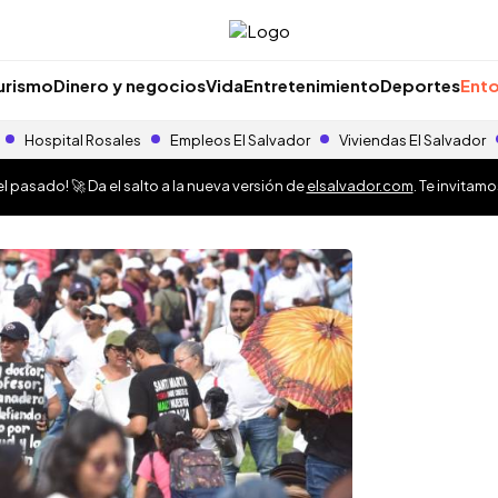
urismo
Dinero y negocios
Vida
Entretenimiento
Deportes
Ento
Hospital Rosales
Empleos El Salvador
Viviendas El Salvador
 pasado! 🚀 Da el salto a la nueva versión de
elsalvador.com
. Te invitam