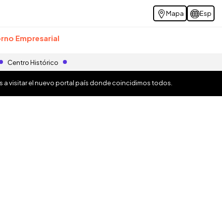
Mapa
Esp
rno Empresarial
Centro Histórico
os a visitar el nuevo portal país donde coincidimos todos.