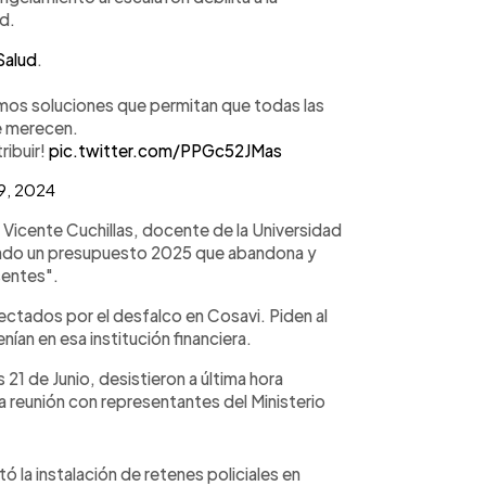
ud.
Salud
.
os soluciones que permitan que todas las
e merecen.
ibuir!
pic.twitter.com/PPGc52JMas
9, 2024
 Vicente Cuchillas, docente de la Universidad
endo un presupuesto 2025 que abandona y
sentes".
ectados por el desfalco en Cosavi. Piden al
ían en esa institución financiera.
1 de Junio, desistieron a última hora
na reunión con representantes del Ministerio
 la instalación de retenes policiales en