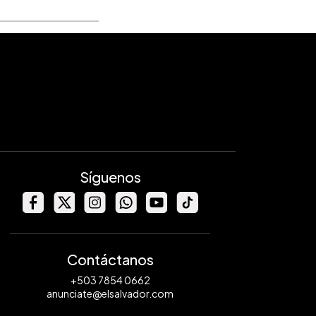
Síguenos
Contáctanos
+503 7854 0662
anunciate@elsalvador.com