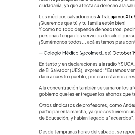
ciudadanía, ya que afecta su derecho a la sal
Los médicos salvadoreños
#TrabajamosXTu
¡Queremos que tú y tu familia estén bien!
Y como no todo depende de nosotros, pedim
personas tengan los servicios de salud que s
¡Sumémonos todos... acá estamos para contr
— Colegio Médico (@colmed_es)
October 1
En tanto y en declaraciones a la radio YSUCA,
de El Salvador (UES), expresó: "Estamos vi
daña a nuestro pueblo, por eso estamos pre
A la concentración también se sumaron los af
gobierno que les entreguen los ahorros que ten
Otros sindicatos de profesores, como Andes 2
participar en la marcha, ya que sostuvieron u
de Educación, y habían llegado a "acuerdos".
Desde tempranas horas del sábado, se reportó