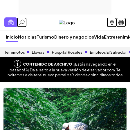
Inicio
Noticias
Turismo
Dinero y negocios
Vida
Entretenim
Terremotos
Lluvias
Hospital Rosales
Empleos El Salvador
CONTENIDO DE ARCHIVO:
¡Estás navegando en el
pasado! 🚀 Da el salto a la nueva versión de
elsalvador.com
. Te
invitamos a visitar el nuevo portal país donde coincidimos todos.