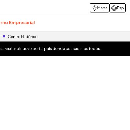
Mapa
Esp
rno Empresarial
r
Centro Histórico
os a visitar el nuevo portal país donde coincidimos todos.