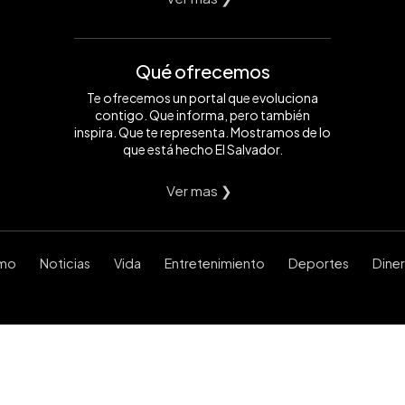
Qué ofrecemos
Te ofrecemos un portal que evoluciona
contigo. Que informa, pero también
inspira. Que te representa. Mostramos de lo
que está hecho El Salvador.
Ver mas ❯
smo
Noticias
Vida
Entretenimiento
Deportes
Dine