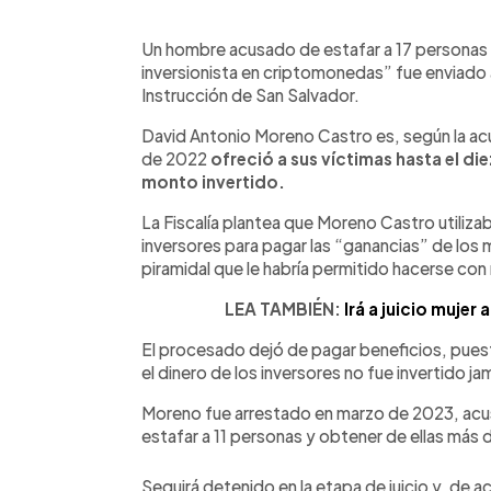
0:00
Facebook
Twitter
►
Escuchar artículo
Un hombre acusado de estafar a 17 personas
inversionista en criptomonedas” fue enviado 
Instrucción de San Salvador.
David Antonio Moreno Castro es, según la acu
de 2022
ofreció a sus víctimas hasta el d
monto invertido.
La Fiscalía plantea que Moreno Castro utiliza
inversores para pagar las “ganancias” de los
piramidal que le habría permitido hacerse c
LEA TAMBIÉN:
Irá a juicio mujer
El procesado dejó de pagar beneficios, pues
el dinero de los inversores no fue invertido j
Moreno fue arrestado en marzo de 2023, acus
estafar a 11 personas y obtener de ellas más
Seguirá detenido en la etapa de juicio y, de acu