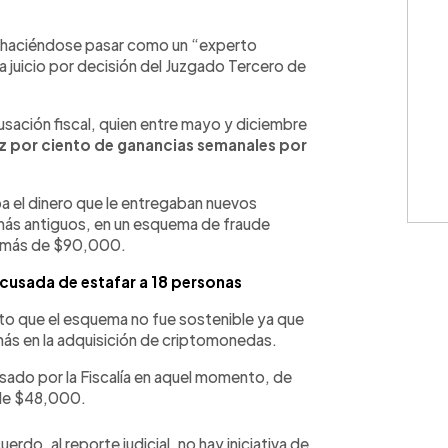
WhatsApp
Copiar link
 haciéndose pasar como un “experto
a juicio por decisión del Juzgado Tercero de
sación fiscal, quien entre mayo y diciembre
iez por ciento de ganancias semanales por
ba el dinero que le entregaban nuevos
 más antiguos, en un esquema de fraude
on más de $90,000.
 acusada de estafar a 18 personas
to que el esquema no fue sostenible ya que
amás en la adquisición de criptomonedas.
ado por la Fiscalía en aquel momento, de
 de $48,000.
erdo, al reporte judicial, no hay iniciativa de