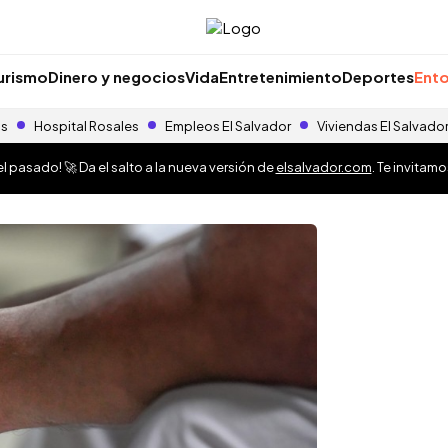
urismo
Dinero y negocios
Vida
Entretenimiento
Deportes
Ento
as
Hospital Rosales
Empleos El Salvador
Viviendas El Salvado
 pasado! 🚀 Da el salto a la nueva versión de
elsalvador.com
. Te invitam