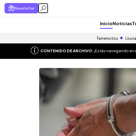
Newsletter
Inicio
Noticias
T
Terremotos
Lluvi
CONTENIDO DE ARCHIVO:
¡Estás navegando en el