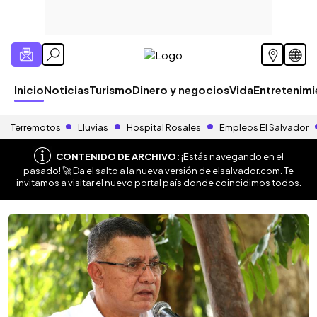
Inicio
Noticias
Turismo
Dinero y negocios
Vida
Entretenim
Terremotos
Lluvias
Hospital Rosales
Empleos El Salvador
CONTENIDO DE ARCHIVO:
¡Estás navegando en el
pasado! 🚀 Da el salto a la nueva versión de
elsalvador.com
. Te
invitamos a visitar el nuevo portal país donde coincidimos todos.