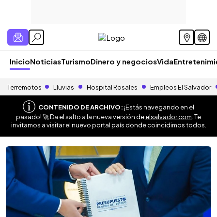
Inicio
Noticias
Turismo
Dinero y negocios
Vida
Entretenim
Terremotos
Lluvias
Hospital Rosales
Empleos El Salvador
CONTENIDO DE ARCHIVO:
¡Estás navegando en el
pasado! 🚀 Da el salto a la nueva versión de
elsalvador.com
. Te
invitamos a visitar el nuevo portal país donde coincidimos todos.