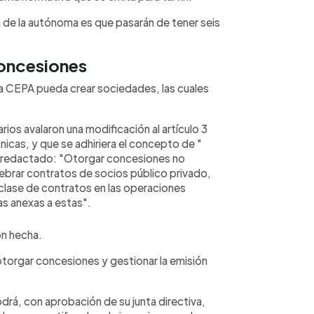
a de la autónoma es que pasarán de tener seis
concesiones
 la CEPA pueda crear sociedades, las cuales
rios avalaron una modificación al artículo 3
nicas, y que se adhiriera el concepto de "
 redactado: "Otorgar concesiones no
ebrar contratos de socios público privado,
clase de contratos en las operaciones
ras anexas a estas".
ón hecha.
torgar concesiones y gestionar la emisión
podrá, con aprobación de su junta directiva,