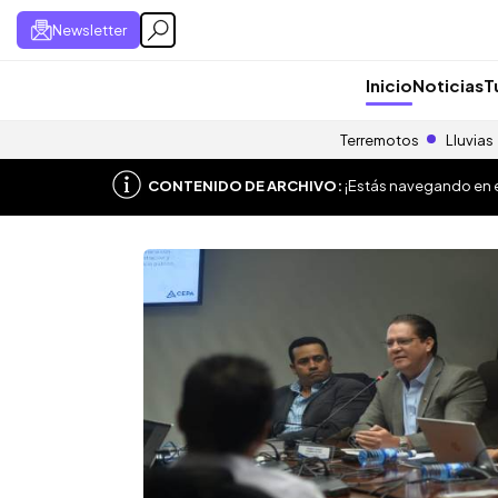
Newsletter
Inicio
Noticias
T
Terremotos
Lluvias
CONTENIDO DE ARCHIVO:
¡Estás navegando en el