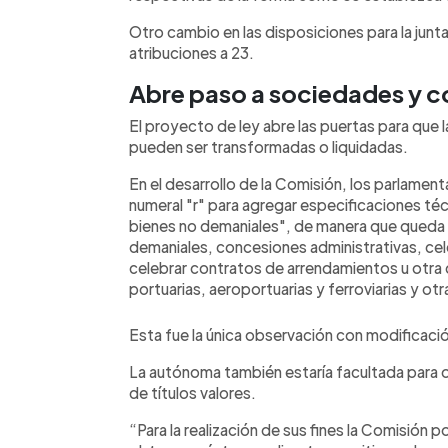
Otro cambio en las disposiciones para la junt
atribuciones a 23.
Abre paso a sociedades y 
El proyecto de ley abre las puertas para que
pueden ser transformadas o liquidadas.
En el desarrollo de la Comisión, los parlamenta
numeral "r" para agregar especificaciones téc
bienes no demaniales", de manera que queda
demaniales, concesiones administrativas, cel
celebrar contratos de arrendamientos u otra 
portuarias, aeroportuarias y ferroviarias y ot
Esta fue la única observación con modificaci
La autónoma también estaría facultada para o
de títulos valores.
“Para la realización de sus fines la Comisión 