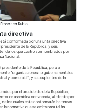
 Francisco Rubio.
nta directiva
está conformada por una junta directiva
presidente de la República, y seis
nte, de los que cuatro son nombrados por
sa Nacional.
 presidente de la República, pero a
amente "organizaciones no gubernamentales
trial y comercial"; y sus suplentes de la
rados por el presidente de la República,
ector en asamblea convocada, al efecto por
, de los cuales este conformarán las ternas
 la normativa que se emita para tal fin.