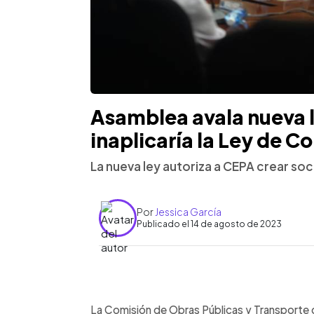
Asamblea avala nueva 
inaplicaría la Ley de 
La nueva ley autoriza a CEPA crear s
Por
Jessica García
Publicado el 14 de agosto de 2023
0:00
Facebook
Twitter
►
Escuchar artículo
La Comisión de Obras Públicas y Transporte 