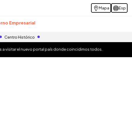
Mapa
Esp
rno Empresarial
Centro Histórico
os a visitar el nuevo portal país donde coincidimos todos.