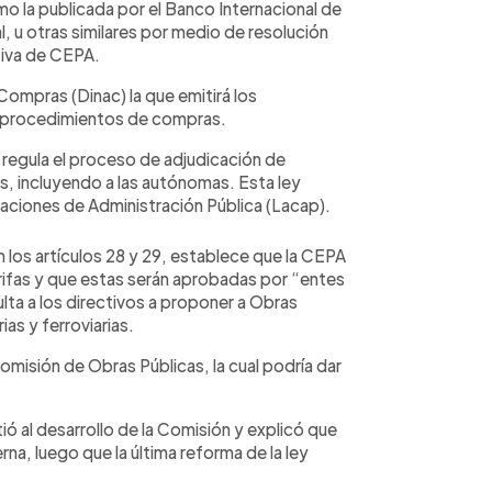
mo la publicada por el Banco Internacional de
 u otras similares por medio de resolución
tiva de CEPA.
Compras (Dinac) la que emitirá los
os procedimientos de compras.
regula el proceso de adjudicación de
s, incluyendo a las autónomas. Esta ley
taciones de Administración Pública (Lacap).
n los artículos 28 y 29, establece que la CEPA
arifas y que estas serán aprobadas por “entes
ulta a los directivos a proponer a Obras
ias y ferroviarias.
Comisión de Obras Públicas, la cual podría dar
ió al desarrollo de la Comisión y explicó que
rna, luego que la última reforma de la ley