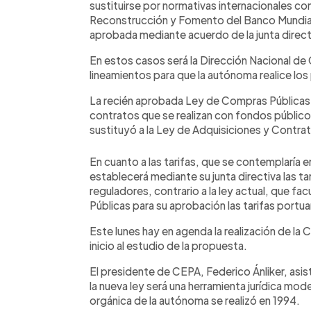
sustituirse por normativas internacionales co
Reconstrucción y Fomento del Banco Mundial,
aprobada mediante acuerdo de la junta direc
En estos casos será la Dirección Nacional de 
lineamientos para que la autónoma realice l
La recién aprobada Ley de Compras Públicas 
contratos que se realizan con fondos público
sustituyó a la Ley de Adquisiciones y Contra
En cuanto a las tarifas, que se contemplaría e
establecerá mediante su junta directiva las t
reguladores, contrario a la ley actual, que fac
Públicas para su aprobación las tarifas portuar
Este lunes hay en agenda la realización de la 
inicio al estudio de la propuesta.
El presidente de CEPA, Federico Ánliker, asist
la nueva ley será una herramienta jurídica mode
orgánica de la autónoma se realizó en 1994.