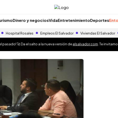
urismo
Dinero y negocios
Vida
Entretenimiento
Deportes
Ento
Hospital Rosales
Empleos El Salvador
Viviendas El Salvador
 pasado! 🚀 Da el salto a la nueva versión de
elsalvador.com
. Te invitam