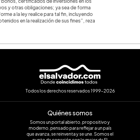
 bonos, certificados de inversiones en los
ivos y otras obligaciones; ya sea de forma
me a la ley realice para tal fin, incluyendo
obtenidos en la realización de sus fines”, reza
Todos los derechos reservados 1999-2026
Quiénes somos
Somos un portal abierto, propositivo y
moderno, pensado para reflejar a un país
que avanza, se reinventa y se une. Somos el
punto de conexión con lo mejor de El