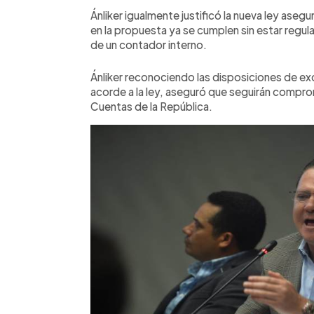
Ánliker igualmente justificó la nueva ley as
en la propuesta ya se cumplen sin estar regu
de un contador interno.
Ánliker reconociendo las disposiciones de e
acorde a la ley, aseguró que seguirán compro
Cuentas de la República.