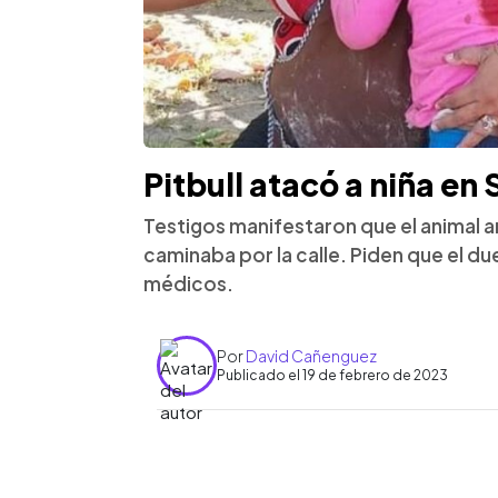
Pitbull atacó a niña e
Testigos manifestaron que el animal 
caminaba por la calle. Piden que el du
médicos.
Por
David Cañenguez
Publicado el 19 de febrero de 2023
0:00
Facebook
Twitter