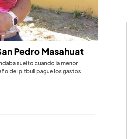
n San Pedro Masahuat
andaba suelto cuando la menor
eño del pitbull pague los gastos
WhatsApp
Copiar link