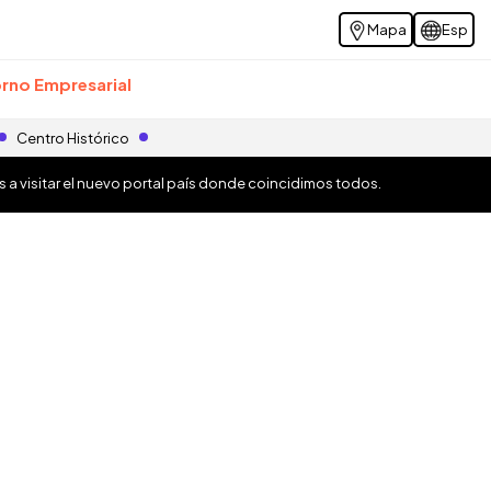
Mapa
Esp
rno Empresarial
Centro Histórico
os a visitar el nuevo portal país donde coincidimos todos.