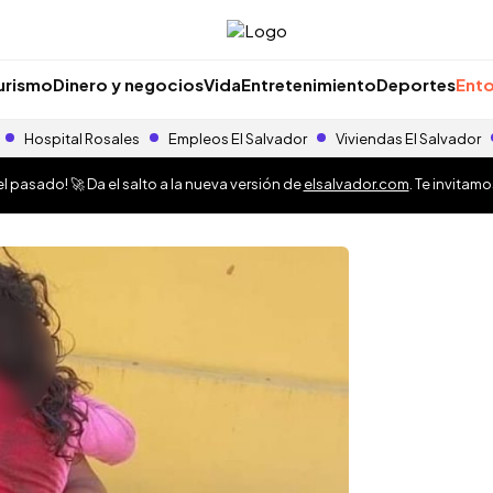
urismo
Dinero y negocios
Vida
Entretenimiento
Deportes
Ento
Hospital Rosales
Empleos El Salvador
Viviendas El Salvador
 pasado! 🚀 Da el salto a la nueva versión de
elsalvador.com
. Te invitam