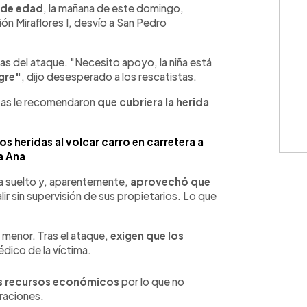
 de edad
, la mañana de este domingo,
ación Miraflores I, desvío a San Pedro
tas del ataque. "Necesito apoyo, la niña está
gre"
, dijo desesperado a los rescatistas.
stas le recomendaron
que cubriera la herida
os heridas al volcar carro en carretera a
a Ana
a suelto y, aparentemente,
aprovechó que
lir sin supervisión de sus propietarios. Lo que
 menor. Tras el ataque,
exigen que los
dico de la víctima.
s recursos económicos
por lo que no
uraciones.