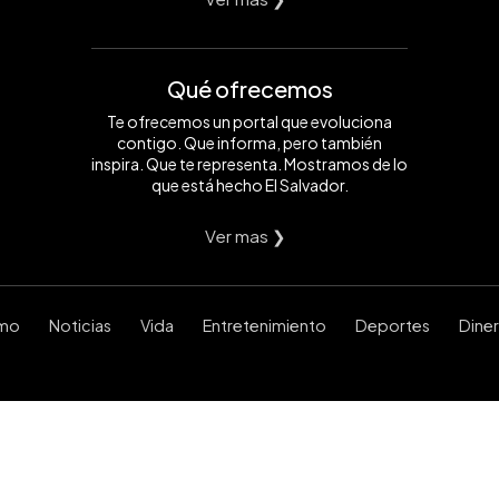
Qué ofrecemos
Te ofrecemos un portal que evoluciona
contigo. Que informa, pero también
inspira. Que te representa. Mostramos de lo
que está hecho El Salvador.
Ver mas ❯
smo
Noticias
Vida
Entretenimiento
Deportes
Dine