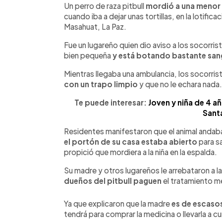
►
Escuchar artículo
Un perro de raza pitbull
mordió a una menor
cuando iba a dejar unas tortillas, en la lotific
Masahuat, La Paz.
Fue un lugareño quien dio aviso a los socorris
bien pequeña
y está botando bastante san
Mientras llegaba una ambulancia, los socorri
con un trapo limpio
y que no le echara nada.
Te puede interesar:
Joven y niña de 4 añ
Sant
Residentes manifestaron que el animal andab
el portón de su casa estaba abierto
para sa
propició que mordiera a la niña en la espalda.
Su madre y otros lugareños le arrebataron a la
dueños del pitbull paguen
el tratamiento mé
Ya que explicaron que la madre
es de escaso
tendrá para comprar la medicina o llevarla a c