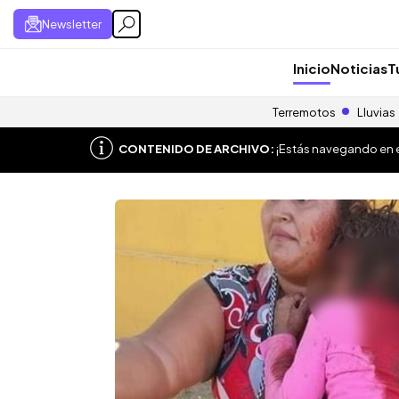
Newsletter
Inicio
Noticias
T
Terremotos
Lluvias
CONTENIDO DE ARCHIVO:
¡Estás navegando en el