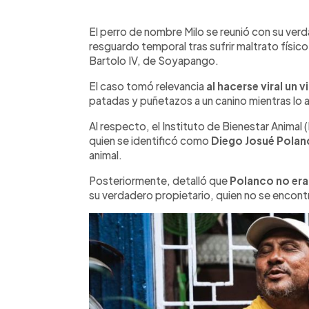
0:00
Facebook
Twitter
►
Escuchar artículo
El perro de nombre Milo se reunió con su ver
resguardo temporal tras sufrir maltrato físic
Bartolo IV, de Soyapango.
El caso tomó relevancia
al hacerse viral un 
patadas y puñetazos a un canino mientras lo a
Al respecto, el Instituto de Bienestar Animal 
quien se identificó como
Diego Josué Polan
animal.
Posteriormente, detalló que
Polanco no era
su verdadero propietario, quien no se encont