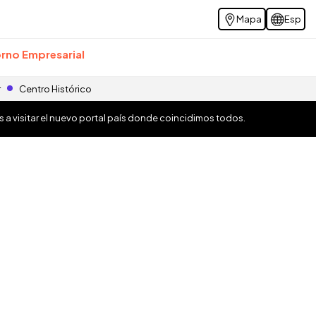
Mapa
Esp
rno Empresarial
r
Centro Histórico
os a visitar el nuevo portal país donde coincidimos todos.