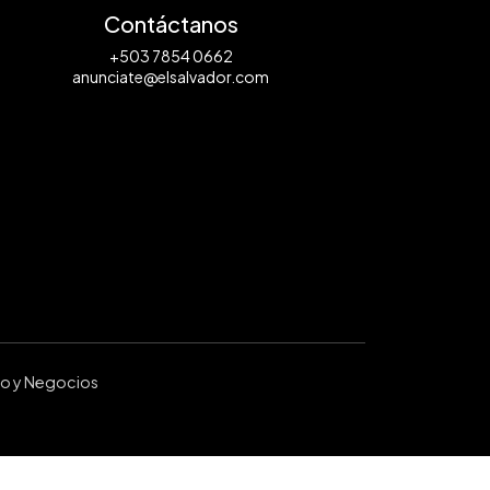
Contáctanos
+503 7854 0662
anunciate@elsalvador.com
ro y Negocios