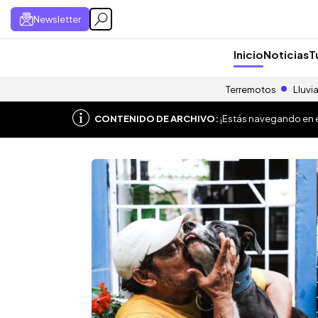
Newsletter
Inicio
Noticias
T
Terremotos
Lluvi
CONTENIDO DE ARCHIVO:
¡Estás navegando en el