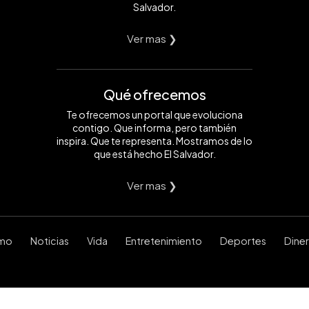
Salvador.
Ver mas ❯
Qué ofrecemos
Te ofrecemos un portal que evoluciona
contigo. Que informa, pero también
inspira. Que te representa. Mostramos de lo
que está hecho El Salvador.
Ver mas ❯
smo
Noticias
Vida
Entretenimiento
Deportes
Dine