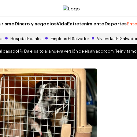
urismo
Dinero y negocios
Vida
Entretenimiento
Deportes
Ento
as
Hospital Rosales
Empleos El Salvador
Viviendas El Salvado
 pasado! 🚀 Da el salto a la nueva versión de
elsalvador.com
. Te invitam