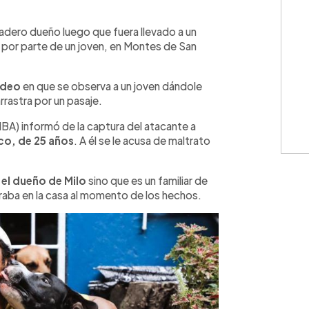
WhatsApp
Copiar link
dadero dueño luego que fuera llevado a un
o por parte de un joven, en Montes de San
video
en que se observa a un joven dándole
rrastra por un pasaje.
(IBA) informó de la captura del atacante a
co, de 25 años
. A él se le acusa de maltrato
 el dueño de Milo
sino que es un familiar de
raba en la casa al momento de los hechos.