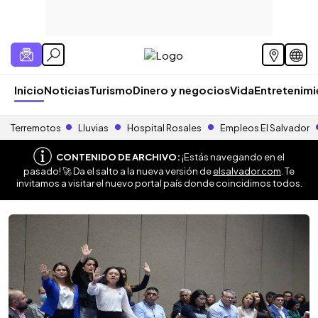
Inicio
Noticias
Turismo
Dinero y negocios
Vida
Entretenim
Terremotos
Lluvias
Hospital Rosales
Empleos El Salvador
CONTENIDO DE ARCHIVO:
¡Estás navegando en el
pasado! 🚀 Da el salto a la nueva versión de
elsalvador.com
. Te
invitamos a visitar el nuevo portal país donde coincidimos todos.