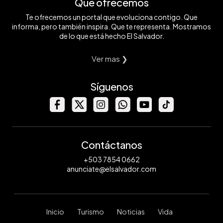
Qué ofrecemos
Te ofrecemos un portal que evoluciona contigo. Que
informa, pero también inspira. Que te representa. Mostramos
de lo que está hecho El Salvador.
Ver mas ❯
Síguenos
Contáctanos
+503 7854 0662
anunciate@elsalvador.com
Inicio
Turismo
Noticias
Vida