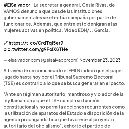
#ElSalvador
| La secretaria general, Cesia Rivas, de
VAMOS denuncia que desde las instituciones
gubernamentales se efectúa campaña por parte de
funcionarios. Además, que entre esto denigran a las
mujeres activas en política. Video EDH/ J. García.
🔗
https://t.co/CrdTqI5er9
pic.twitter.com/g9FoIX8THe
— elsalvador.com (@elsalvadorcom)
November 23, 2023
A través de un comunicado el FMLN indicó que el papel
jugado hasta hoy por el Tribunal Supremo Electoral
(TSE) es contrario a lo que se busca generar en el pacto.
"Ante un régimen autoritario, mentiroso y violador de la
ley llamamoa a que el TSE cumpla su función
constitucional y no permita acciones recurrentes como
la utilización de aparatos del Estado a disposición de la
agenda propagandística que favorece al proyecto
autoritario del oficialismo", exhortó el partido de