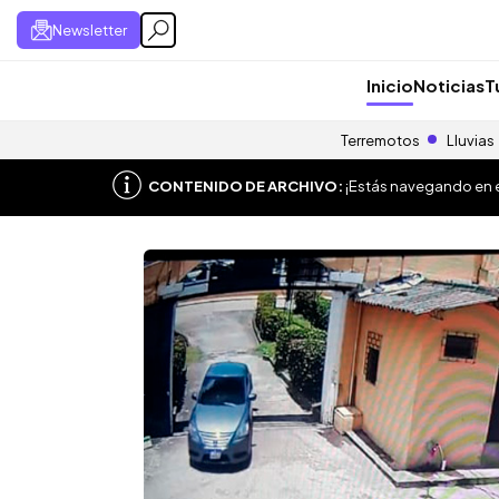
Newsletter
Inicio
Noticias
T
Terremotos
Lluvias
CONTENIDO DE ARCHIVO:
¡Estás navegando en el