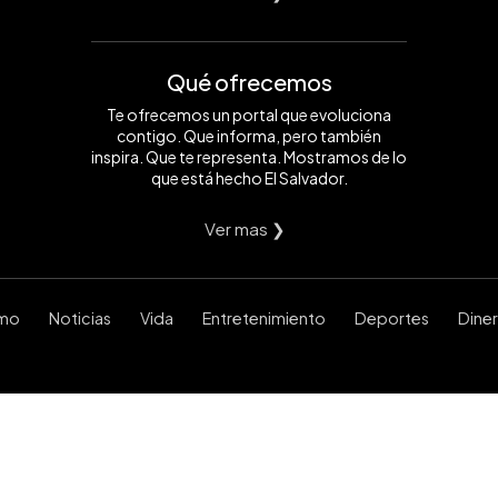
Qué ofrecemos
Te ofrecemos un portal que evoluciona
contigo. Que informa, pero también
inspira. Que te representa. Mostramos de lo
que está hecho El Salvador.
Ver mas ❯
smo
Noticias
Vida
Entretenimiento
Deportes
Dine