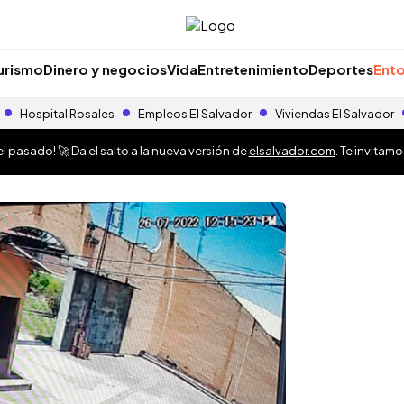
urismo
Dinero y negocios
Vida
Entretenimiento
Deportes
Ento
Hospital Rosales
Empleos El Salvador
Viviendas El Salvador
 pasado! 🚀 Da el salto a la nueva versión de
elsalvador.com
. Te invitam