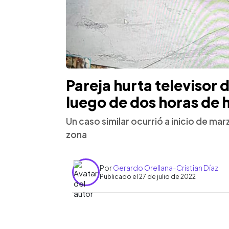
Pareja hurta televisor
luego de dos horas de 
Un caso similar ocurrió a inicio de ma
zona
Por
Gerardo Orellana-Cristian Díaz
Publicado el 27 de julio de 2022
0:00