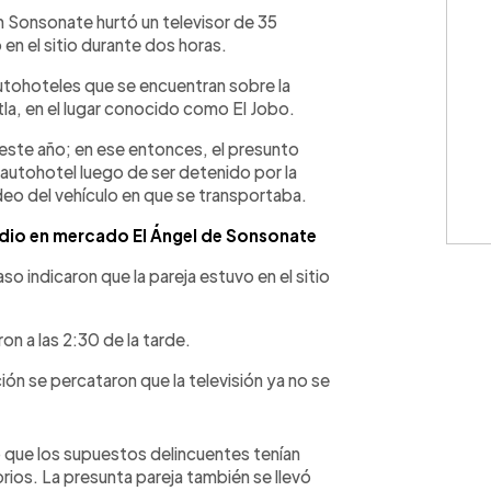
WhatsApp
Copiar link
n Sonsonate hurtó un televisor de 35
en el sitio durante dos horas.
autohoteles que se encuentran sobre la
la, en el lugar conocido como El Jobo.
e este año; en ese entonces, el presunto
 autohotel luego de ser detenido por la
video del vehículo en que se transportaba.
dio en mercado El Ángel de Sonsonate
o indicaron que la pareja estuvo en el sitio
ron a las 2:30 de la tarde.
ón se percataron que la televisión ya no se
 que los supuestos delincuentes tenían
ios. La presunta pareja también se llevó