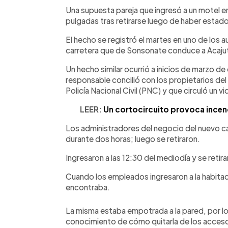
Facebook
Twitter
►
Escuchar artículo
Una supuesta pareja que ingresó a un motel e
pulgadas tras retirarse luego de haber estado 
El hecho se registró el martes en uno de los 
carretera que de Sonsonate conduce a Acajut
Un hecho similar ocurrió a inicios de marzo d
responsable concilió con los propietarios del
Policía Nacional Civil (PNC) y que circuló un 
LEER:
Un cortocircuito provoca incen
Los administradores del negocio del nuevo cas
durante dos horas; luego se retiraron.
Ingresaron a las 12:30 del mediodía y se retira
Cuando los empleados ingresaron a la habitaci
encontraba.
La misma estaba empotrada a la pared, por lo
conocimiento de cómo quitarla de los accesor