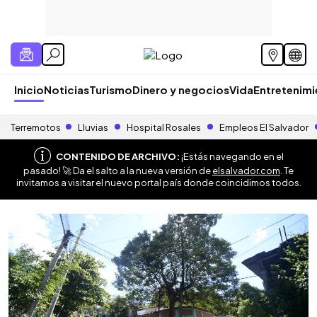
Inicio
Noticias
Turismo
Dinero y negocios
Vida
Entretenim
Terremotos
Lluvias
Hospital Rosales
Empleos El Salvador
CONTENIDO DE ARCHIVO:
¡Estás navegando en el
pasado! 🚀 Da el salto a la nueva versión de
elsalvador.com
. Te
invitamos a visitar el nuevo portal país donde coincidimos todos.