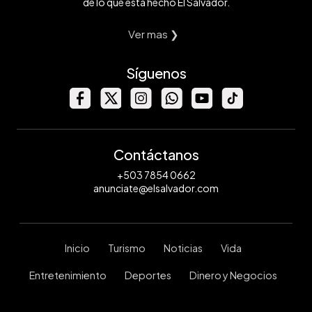
de lo que está hecho El Salvador.
Ver mas ❯
Síguenos
Contáctanos
+503 7854 0662
anunciate@elsalvador.com
Inicio
Turismo
Noticias
Vida
Entretenimiento
Deportes
Dinero y Negocios