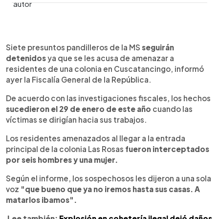
0:00
►
Escuchar artículo
Siete presuntos pandilleros de la MS
seguirán
detenidos
ya que se les acusa de amenazar a
residentes de una colonia en Cuscatancingo, informó
ayer la Fiscalía General de la República.
De acuerdo con las investigaciones fiscales, los hechos
sucedieron el 29 de enero de este año
cuando las
víctimas se dirigían hacia sus trabajos.
Los residentes amenazados al llegar a la entrada
principal de la colonia Las Rosas
fueron interceptados
por seis hombres y una mujer.
Según el informe, los sospechosos les dijeron a una sola
voz
"que bueno que ya no iremos hasta sus casas. A
matarlos ibamos".
Lee también:
Explosión en cohetería ilegal dejó daños